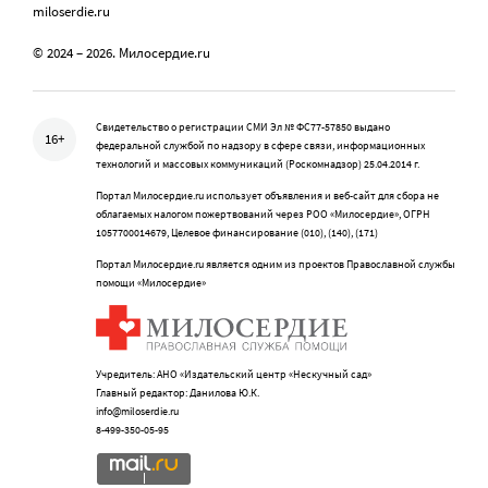
miloserdie.ru
© 2024 – 2026. Милосердие.ru
Свидетельство о регистрации СМИ Эл № ФС77-57850 выдано
16+
федеральной службой по надзору в сфере связи, информационных
технологий и массовых коммуникаций (Роскомнадзор) 25.04.2014 г.
Портал Милосердие.ru использует объявления и веб-сайт для сбора не
облагаемых налогом пожертвований через РОО «Милосердие», ОГРН
1057700014679, Целевое финансирование (010), (140), (171)
Портал Милосердие.ru является одним из проектов Православной службы
помощи «Милосердие»
Учредитель: АНО «Издательский центр «Нескучный сад»
Главный редактор: Данилова Ю.К.
info@miloserdie.ru
8-499-350-05-95