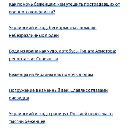
Как помочь беженцам: чем утешить пострадавших от
военного конфликта?
Украинский исход: бескорыстная помощь
небезразличных людей
Вода из крана как чудо, автобусы Рината Ахметова:
репортаж из Славянска
Беженцы из Украины как помочь людям
Погружение в каменный век: Славянск глазами
очевидца
Украинский исход: границу с Россией пересекают
тысячи беженцев