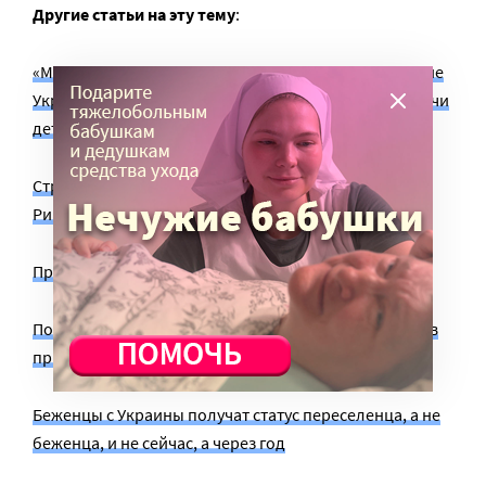
Другие статьи на эту тему
:
«Мы делали этот проект с колес»: как фонд «Развитие
Украины» вывез из Славянска две с половиной тысячи
детей
Страх и ненависть в Донецке: представитель фонда
Рината Ахметова рассказывает о ситуации в городе
Приемная мать из Славянска о войне и мире
Помогите Центру временного пребывания беженцев
при храме!
Беженцы с Украины получат статус переселенца, а не
беженца, и не сейчас, а через год