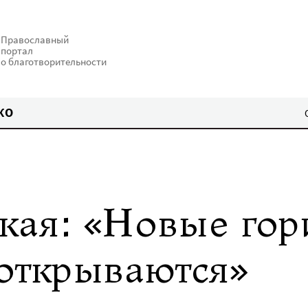
Православный
портал
о благотворительности
КО
кая: «Новые гор
 открываются»