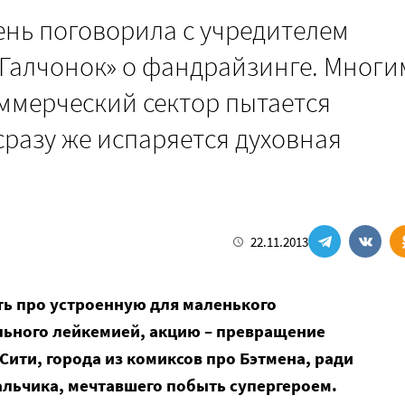
нь поговорила с учредителем
Галчонок» о фандрайзинге. Многи
оммерческий сектор пытается
 сразу же испаряется духовная
22.11.2013
ть про устроенную для маленького
льного лейкемией, акцию – превращение
Cити, города из комиксов про Бэтмена, ради
альчика, мечтавшего побыть супергероем.