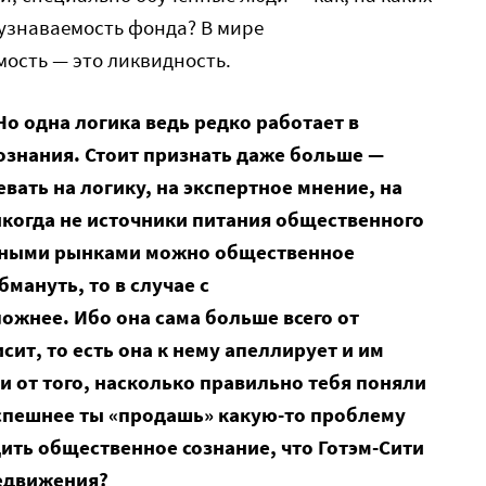
узнаваемость фонда? В мире
ость — это ликвидность.
Но одна логика ведь редко работает в
ознания. Стоит признать даже больше —
ать на логику, на экспертное мнение, на
икогда не источники питания общественного
арными рынками можно общественное
бмануть, то в случае с
ожнее. Ибо она сама больше всего от
ит, то есть она к нему апеллирует и им
и от того, насколько правильно тебя поняли
спешнее ты «продашь» какую-то проблему
дить общественное сознание, что Готэм-Cити
редвижения?