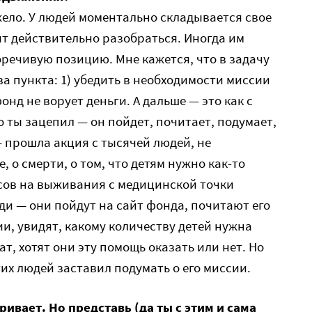
жело. У людей моментально складывается свое
ят действительно разобраться. Иногда им
речивую позицию. Мне кажется, что в задачу
а пункта: 1) убедить в необходимости миссии
фонд не ворует деньги. А дальше — это как с
го ты зацепил — он пойдет, почитает, подумает,
— прошла акция с тысячей людей, не
 о смерти, о том, что детям нужно как-то
сов на выживания с медицинской точки
ди — они пойдут на сайт фонда, почитают его
ии, увидят, какому количеству детей нужна
т, хотят они эту помощь оказать или нет. Но
их людей заставил подумать о его миссии.
ривает. Но представь (да ты с этим и сама