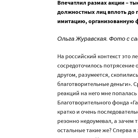
Впечатлил размах акции – т
должностных лиц вплоть до 
имитацию, организованную ф
Ольга Журавская. Фото с сай
На российский контекст это л
сосредоточилось потрясение 
другом, разумеется, скопилис
благотворительные деньги». С
реакций на него мне попалас
Благотворительного фонда «Га
кратко и очень последовательн
резонно недоумевал, а зачем т
остальные такие же? Сперва я