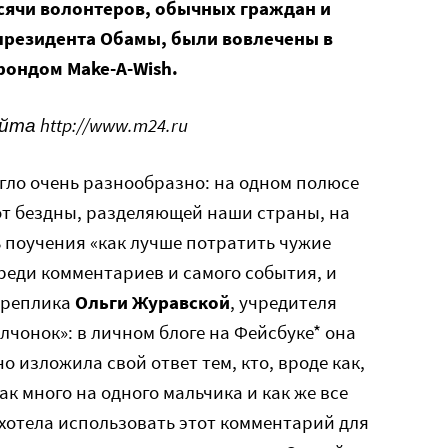
ысячи волонтеров, обычных граждан и
президента Обамы, были вовлечены в
ондом Make-A-Wish.
та http://www.m24.ru
егло очень разнообразно: на одном полюсе
от бездны, разделяющей наши страны, на
ь поучения «как лучше потратить чужие
реди комментариев и самого события, и
ь реплика
Ольги Журавской
, учредителя
лчонок»: в личном блоге на Фейсбуке* она
о изложила свой ответ тем, кто, вроде как,
ак много на одного мальчика и как же все
 хотела использовать этот комментарий для