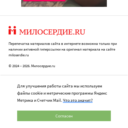
Перепечатка материалов сайта в интернете возможна только при
наличии активной гиперссылки на оригинал материала на сайте
miloserdie.ru
© 2024 – 2026. Милосердие.ru
Для улучшения работы сайта мы используем
Свидетельство о регистрации СМИ Эл № ФС77-57850 выдано
16+
федеральной службой по надзору в сфере связи, информационных
файлы cookie и метрические программы Яндекс
технологий и массовых коммуникаций (Роскомнадзор) 25.04.2014 г.
Метрика и Счетчик Mail.
Что это значит?
Портал Милосердие.ru использует объявления и веб-сайт для сбора не
облагаемых налогом пожертвований через РОО «Милосердие», ОГРН
1057700014679, Целевое финансирование (010), (140), (171)
Согласен
Портал Милосердие.ru является одним из проектов Православной службы
помощи «Милосердие»