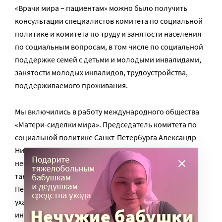
«Врачи мира – пациентам» можно было получить
консультации специалистов комитета по социальной
политике и комитета по труду и занятости населения
по социальным вопросам, в том числе по социальной
поддержке семей с детьми и молодыми инвалидами,
занятости молодых инвалидов, трудоустройства,
поддерживаемого проживания.
Мы включились в работу международного общества
«Матери-сиделки мира». Председатель комитета по
социальной политике Санкт-Петербурга Александр
Николаевич Ржаненков полностью поддержал
необходимость новой социальной меры, о которой
так давно говорили в ГАООРДИ. Наконец в Санкт-
Петербурге вводится пособие для матерей,
ухаживающих за ребёнком-инвалидом, у которого в
индивидуальной программе реабилитации