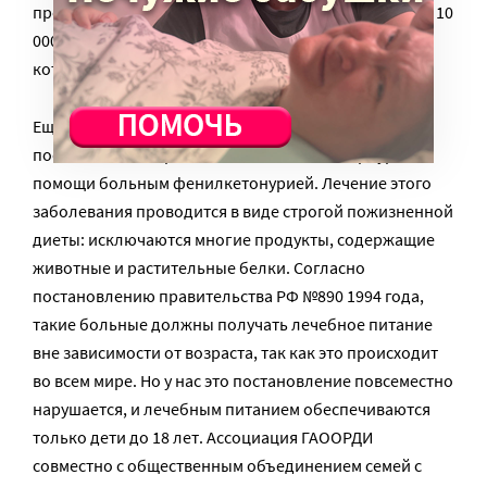
прописана 3-я степень тяжести. Пособие составляет 10
000 рублей в месяц. Наш регион — первый в России,
который так поддерживает матерей-сиделок.
Еще хотела бы отметить принятое недавно
постановление правительства Санкт-Петербурга о
помощи больным фенилкетонурией. Лечение этого
заболевания проводится в виде строгой пожизненной
диеты: исключаются многие продукты, содержащие
животные и растительные белки. Согласно
постановлению правительства РФ №890 1994 года,
такие больные должны получать лечебное питание
вне зависимости от возраста, так как это происходит
во всем мире. Но у нас это постановление повсеместно
нарушается, и лечебным питанием обеспечиваются
только дети до 18 лет. Ассоциация ГАООРДИ
совместно с общественным объединением семей с