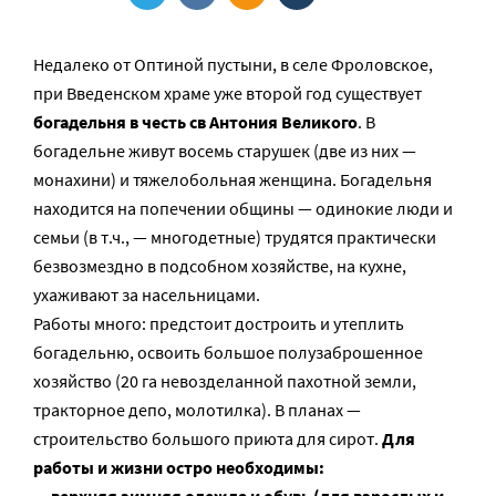
Недалеко от Оптиной пустыни, в селе Фроловское,
при Введенском храме уже второй год существует
богадельня в честь св Антония Великого
. В
богадельне живут восемь старушек (две из них —
монахини) и тяжелобольная женщина. Богадельня
находится на попечении общины — одинокие люди и
семьи (в т.ч., — многодетные) трудятся практически
безвозмездно в подсобном хозяйстве, на кухне,
ухаживают за насельницами.
Работы много: предстоит достроить и утеплить
богадельню, освоить большое полузаброшенное
хозяйство (20 га невозделанной пахотной земли,
тракторное депо, молотилка). В планах —
строительство большого приюта для сирот.
Для
работы и жизни остро необходимы: