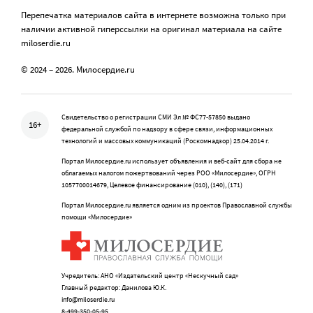
Перепечатка материалов сайта в интернете возможна только при
наличии активной гиперссылки на оригинал материала на сайте
miloserdie.ru
© 2024 – 2026. Милосердие.ru
Свидетельство о регистрации СМИ Эл № ФС77-57850 выдано
16+
федеральной службой по надзору в сфере связи, информационных
технологий и массовых коммуникаций (Роскомнадзор) 25.04.2014 г.
Портал Милосердие.ru использует объявления и веб-сайт для сбора не
облагаемых налогом пожертвований через РОО «Милосердие», ОГРН
1057700014679, Целевое финансирование (010), (140), (171)
Портал Милосердие.ru является одним из проектов Православной службы
помощи «Милосердие»
Учредитель: АНО «Издательский центр «Нескучный сад»
Главный редактор: Данилова Ю.К.
info@miloserdie.ru
8-499-350-05-95