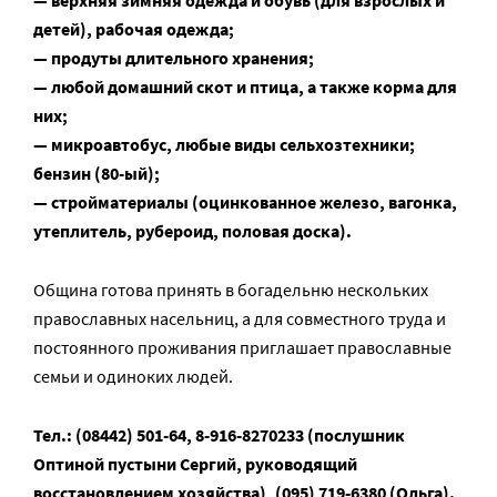
— верхняя зимняя одежда и обувь (для взрослых и
детей), рабочая одежда;
— продуты длительного хранения;
— любой домашний скот и птица, а также корма для
них;
— микроавтобус, любые виды сельхозтехники;
бензин (80-ый);
— стройматериалы (оцинкованное железо, вагонка,
утеплитель, рубероид, половая доска).
Община готова принять в богадельню нескольких
православных насельниц, а для совместного труда и
постоянного проживания приглашает православные
семьи и одиноких людей.
Тел.: (08442) 501-64, 8-916-8270233 (послушник
Оптиной пустыни Сергий, руководящий
восстановлением хозяйства), (095) 719-6380 (Ольга).