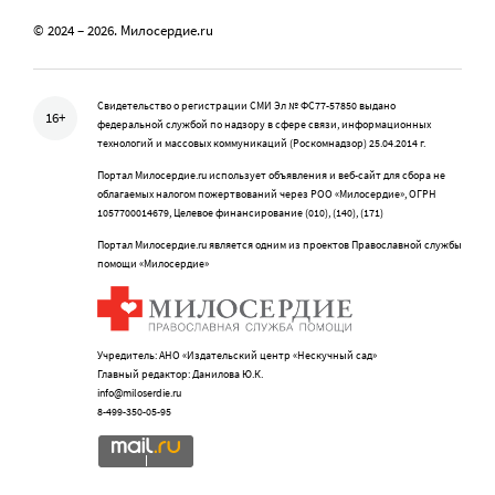
© 2024 – 2026. Милосердие.ru
Свидетельство о регистрации СМИ Эл № ФС77-57850 выдано
16+
федеральной службой по надзору в сфере связи, информационных
технологий и массовых коммуникаций (Роскомнадзор) 25.04.2014 г.
Портал Милосердие.ru использует объявления и веб-сайт для сбора не
облагаемых налогом пожертвований через РОО «Милосердие», ОГРН
1057700014679, Целевое финансирование (010), (140), (171)
Портал Милосердие.ru является одним из проектов Православной службы
помощи «Милосердие»
Учредитель: АНО «Издательский центр «Нескучный сад»
Главный редактор: Данилова Ю.К.
info@miloserdie.ru
8-499-350-05-95