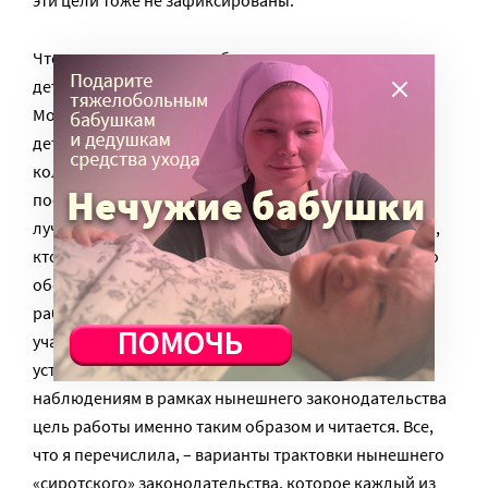
Что является целью в работе с детьми-сиротами и
детьми, оставшимися без попечения родителей?
Можно поставить целью сокращение количества
детских домов, можно стремиться к увеличению
количества детей, устроенных в семью, можно
поставить цель «подстелить соломку» и выбрать
лучший вариант жизни ребенка, с точки зрения того,
кто выбирает, можно поставить целью максимально
обезопасить себя от ответственности в процессе
работы, можно постараться свести к минимуму
участие сторонних специалистов в процессе
устройства детей в семью. По моим личным
наблюдениям в рамках нынешнего законодательства
цель работы именно таким образом и читается. Все,
что я перечислила, – варианты трактовки нынешнего
«сиротского» законодательства, которое каждый из