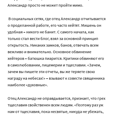
Александр просто не может пройти мимо.
В социальных сетях, где отец Александр отчитывается
о проделанной работе, его часто хейтят. Мишень он
удобная
–
никого не банит. С самого начала, как
только стал вести блог, взял за основной принцип
открытость. Никаких замков, банов, отвечать всем
вежливо и внимательно. Основное обвинение
хейтеров
–
батюшка пиарится. Критики обвиняют его
в самолюбовании, лицемерии и тщеславии. «Зачем,
зачем вы пишете эти отчеты, вы же теряете свою
награду на небесах!»
–
взывают к совести священника
наиболее «духовные».
Отец Александр не оправдывается, признает, что грех
тщеславия свойственен всем людям. «Поэтому раз уж
нам от тщеславия, пока несвятые, никуда не убежать,