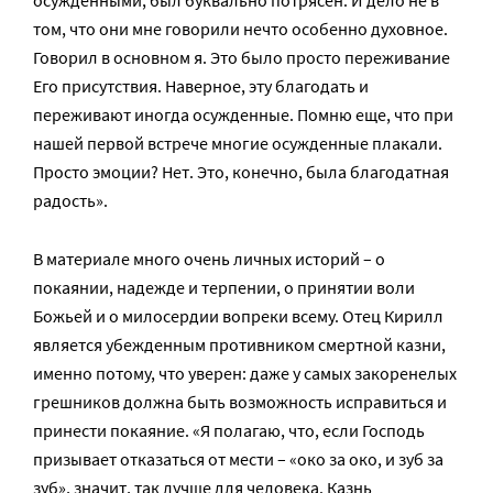
том, что они мне говорили нечто особенно духовное.
Говорил в основном я. Это было просто переживание
Его присутствия. Наверное, эту благодать и
переживают иногда осужденные. Помню еще, что при
нашей первой встрече многие осужденные плакали.
Просто эмоции? Нет. Это, конечно, была благодатная
радость».
В материале много очень личных историй – о
покаянии, надежде и терпении, о принятии воли
Божьей и о милосердии вопреки всему. Отец Кирилл
является убежденным противником смертной казни,
именно потому, что уверен: даже у самых закоренелых
грешников должна быть возможность исправиться и
принести покаяние. «Я полагаю, что, если Господь
призывает отказаться от мести – «око за око, и зуб за
зуб», значит, так лучше для человека. Казнь