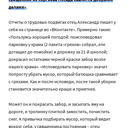
делами»
.
Отчеты о трудовых подвигах отец Александр пишет у
себя на странице во «ВКонтакте». Примерно такие:
«Пользуясь хорошей погодой: поисповедовал
парковку у храма (2 пакета «грехов» собрал, еле
дотащил до помойки) и дорожку за 21-й школой;
докрасил остатками черной краски забор возле
нашего храма». «Исповедовать парковку» значит
попросту убрать мусор, который батюшка сравнивает
с грехами. Как и после исповеди, после такой уборки
становится значительно краше и приятнее.
Может он и покрасить забор, и засыпать яму на
дороге, и тропинку плиткой замостить, почистить
снег. А привычка подбирать мусор, который видит
вокруг себя, у священника постоянная – отец