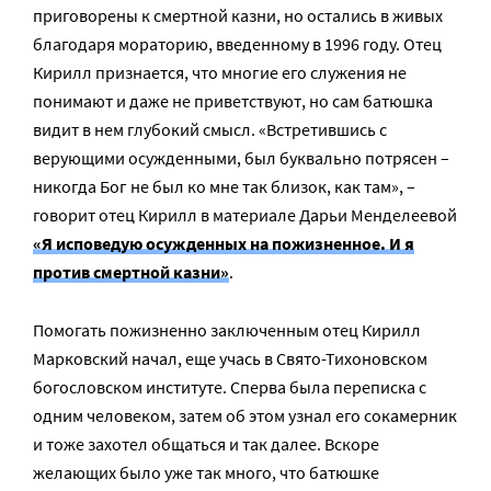
приговорены к смертной казни, но остались в живых
благодаря мораторию, введенному в 1996 году. Отец
Кирилл признается, что многие его служения не
понимают и даже не приветствуют, но сам батюшка
видит в нем глубокий смысл. «Встретившись с
верующими осужденными, был буквально потрясен –
никогда Бог не был ко мне так близок, как там», –
говорит отец Кирилл в материале Дарьи Менделеевой
«Я исповедую осужденных на пожизненное. И я
против смертной казни»
.
Помогать пожизненно заключенным отец Кирилл
Марковский начал, еще учась в Свято-Тихоновском
богословском институте. Сперва была переписка с
одним человеком, затем об этом узнал его сокамерник
и тоже захотел общаться и так далее. Вскоре
желающих было уже так много, что батюшке