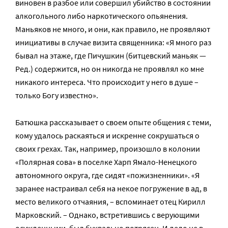
виновен в разбое или совершил убийство в состоянии
алкогольного либо наркотического опьянения.
Маньяков не много, и они, как правило, не проявляют
инициативы в случае визита священника: «Я много раз
бывал на этаже, где Пичушкин (битцевский маньяк —
Ред.) содержится, но он никогда не проявлял ко мне
никакого интереса. Что происходит у него в душе –
только Богу известно».
Батюшка рассказывает о своем опыте общения с теми,
кому удалось раскаяться и искренне сокрушаться о
своих грехах. Так, например, произошло в колонии
«Полярная сова» в поселке Харп Ямало-Ненецкого
автономного округа, где сидят «пожизненники». «Я
заранее настраивал себя на некое погружение в ад, в
место великого отчаяния, – вспоминает отец Кирилл
Марковский. – Однако, встретившись с верующими
осужденными, был буквально потрясен. И дело не в