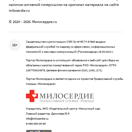
наличии активной гиперссылки на оригинал материала на сайте
miloserdie.ru
© 2024 – 2026. Милосердие.ru
Свидетельство о регистрации СМИ Эл № ФС77-57850 выдано
16+
федеральной службой по надзору в сфере связи, информационных
технологий и массовых коммуникаций (Роскомнадзор) 25.04.2014 г.
Портал Милосердие.ru использует объявления и веб-сайт для сбора не
облагаемых налогом пожертвований через РОО «Милосердие», ОГРН
1057700014679, Целевое финансирование (010), (140), (171)
Портал Милосердие.ru является одним из проектов Православной службы
помощи «Милосердие»
Учредитель: АНО «Издательский центр «Нескучный сад»
Главный редактор: Данилова Ю.К.
info@miloserdie.ru
8-499-350-05-95