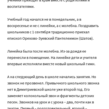
ученики приходят в храм вместе с родителями и
воспитателями.
Учебный год начался не в понедельник, а в
воскресенье и не с линейки, а с молебна. Поздравить
школьников с 1 сентября традиционно приехал
епископ Орехово-Зуевский Пантелеимон (Шатов).
Линейка была после молебна. Из-за дождя ее
перенесли в помещение. На линейке дети и учителя
впервые исполняли вместе новый школьный гимн.
А на следующий день в школе начались занятия. Но
звонок не прозвенел. Привычного школьного звонка
нет в Димитриевской школе уже второй год. Его
заменяет колокольный звон и фрагменты детских
песен. Звонков на урок и с урока – два, почти как в
театре. Первый – подготовительный, второй –