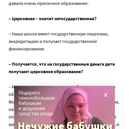
давали очень приличное образование.
– Церковная – значит негосударственная?
– Наша школа имеет государственную лицензию,
аккредитацию и получает государственное
финансирование.
– Получается, что на государственные деньги дети
получают церковное образование?
– Мы выполняем государственный заказ, даем детям
образование по государственным программам.
Верующие люди – тоже граждане нашего государства,
налогоплательщики Кроме того, государство
оплачивает примерно половину обучения ребенка в
школе, вторую половину жертвуют благотворители, и