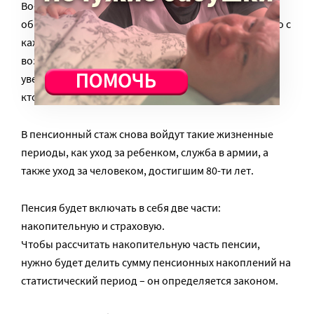
Во-вторых, возрастом, в котором гражданин
обратился за начислением пенсии. А если учесть, что с
каждым годом после наступления пенсионного
возраста индивидуальный коэффициент пенсии
увеличивается, более высокую пенсию получит тот,
кто позже обратится за ее начислением.
В пенсионный стаж снова войдут такие жизненные
периоды, как уход за ребенком, служба в армии, а
также уход за человеком, достигшим 80-ти лет.
Пенсия будет включать в себя две части:
накопительную и страховую.
Чтобы рассчитать накопительную часть пенсии,
нужно будет делить сумму пенсионных накоплений на
статистический период – он определяется законом.