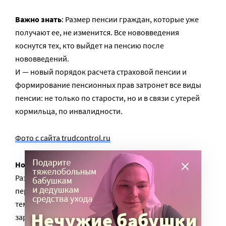
Важно знать
: Размер пенсии граждан, которые уже
получают ее, не изменится. Все нововведения
коснутся тех, кто выйдет на пенсию после
нововведений.
И — новый порядок расчета страховой пенсии и
формирование пенсионных прав затронет все виды
пенсии: не только по старости, но и в связи с утерей
кормильца, по инвалидности.
Фото с сайта trudcontrol.ru
Новые правила:
Размер пенсии будет определяться, во-первых,
периодом страхового стажа (и чем длиннее он был,
тем более высокая пенсия ожидается), и размером
зарплаты.