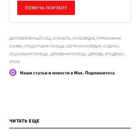
ПОМОЧЬ ПОРТАЛУ
,
,
,
ДОЛГОВРЕМЕННЫЙ УХОД
ЛИЧНОСТЬ
МИЛОСЕРДИЕ
ПАТРОНАЖНАЯ
,
,
,
,
СЛУЖБА
ПРОДУКТОВАЯ ПОМОЩЬ
СЕСТРА МИЛОСЕРДИЯ
СИДЕЛКИ
,
,
,
,
СОЦИАЛЬНАЯ ПОМОЩЬ
ЦЕРКОВНАЯ ПОМОЩЬ
ЦЕРКОВЬ
ЭПИДЕМИИ
ЭТИКА
Наши статьи и новости в Max. Подпишитесь
ЧИТАТЬ ЕЩЕ