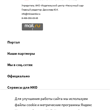
Учредитель: АНО «Издательский центр «Нескучный сад»
Главный редактор: Данилова Ю.К.
info@miloserdie.ru
8-499-350-05-95
Портал
Наши партнеры
Мы в соц.сетях
Официально
Сервисы для НКО
Спецпроекты
Для улучшения работы сайта мы используем
файлы cookie и метрические программы Яндекс
Социальное служение