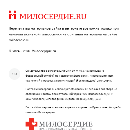
Перепечатка материалов сайта в интернете возможна только при
наличии активной гиперссылки на оригинал материала на сайте
miloserdie.ru
© 2024 – 2026. Милосердие.ru
Свидетельство о регистрации СМИ Эл № ФС77-57850 выдано
16+
федеральной службой по надзору в сфере связи, информационных
технологий и массовых коммуникаций (Роскомнадзор) 25.04.2014 г.
Портал Милосердие.ru использует объявления и веб-сайт для сбора не
облагаемых налогом пожертвований через РОО «Милосердие», ОГРН
1057700014679, Целевое финансирование (010), (140), (171)
Портал Милосердие.ru является одним из проектов Православной службы
помощи «Милосердие»