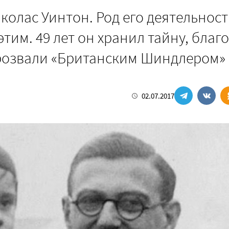
иколас Уинтон. Род его деятельност
тим. 49 лет он хранил тайну, благ
прозвали «Британским Шиндлером»
02.07.2017