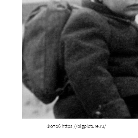
Фото6 https://bigpicture.ru/