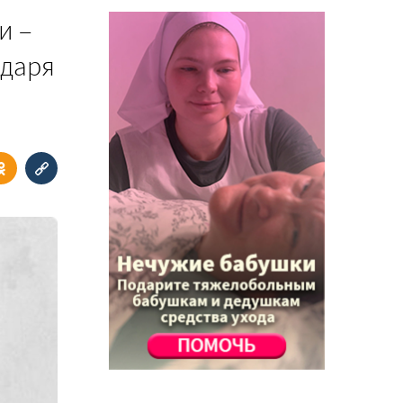
и –
одаря