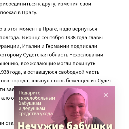
рисоединиться к другу, изменил свои
поехал в Прагу.
 в этот момент в Праге, надо вернуться
олгода. В конце сентября 1938 года главы
Франции, Италии и Германии подписали
которому Судетская область Чехословакии
лашению, все желающие могли покинуть
 1938 года, в оставшуюся свободной часть
пные города, хлынул поток беженцев из Судет.
и заявили свои права Польша и Венгрия, и
тало очевидно, что сама Чехословакия с ним не
и стало помогать чешскому населению