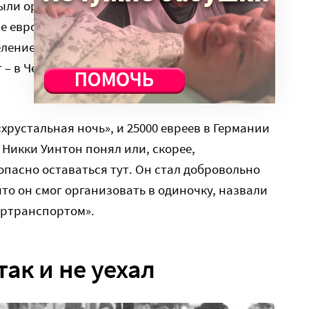
ыли организованы поезда, которые вывозили
 европейские страны. Но чаще всего это было
ение. То, что надо спасать еврейских детей,
 – в Чехии еще не было ни концлагерей, ни,
хрустальная ночь», и 25000 евреев в Германии
 Никки Уинтон понял или, скорее,
опасно оставаться тут. Он стал добровольно
что он смог организовать в одиночку, назвали
ертранспортом».
ак и не уехал