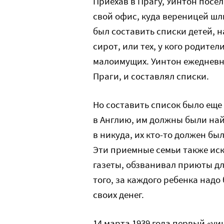
Приехав в Прагу, Уинтон посел
свой офис, куда вереницей ш
был составить списки детей, 
сирот, или тех, у кого родите
малоимущих. Уинтон ежедневн
Праги, и составлял списки.
Но составить список было еще
в Англию, им должны были най
в никуда, их кто-то должен бы
Эти приемные семьи также иск
газеты, обзванивал приюты дл
того, за каждого ребенка надо 
своих денег.
14 марта 1939 года первый «уи