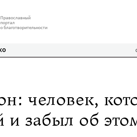
Православный
портал
о благотворительности
КО
он: человек, кот
й и забыл об это