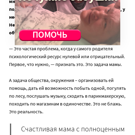
многодетной маме, у которой нет ресурса, чтобы
поддерживать такую культуру отношений? Может, у
нее много детей или трудная жизненная ситуация.
Нет сил, чтобы направить, заинтересовать,
объяснить…
— Это частая проблема, когда у самого родителя
психологический ресурс нулевой или отрицательный.
Первое, что нужно, — признать это. Это задача мамы.
А задача общества, окружения – организовать ей
помощь, дать ей возможность побыть одной, погулять
по лесу, послушать музыку, сходить в парикмахерскую,
походить по магазинам в одиночестве. Это не блажь.
Это реальность.
Счастливая мама с полноценным