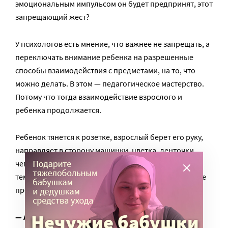
эмоциональным импульсом он будет предпринят, этот
запрещающий жест?
У психологов есть мнение, что важнее не запрещать, а
переключать внимание ребенка на разрешенные
способы взаимодействия с предметами, на то, что
можно делать. В этом — педагогическое мастерство.
Потому что тогда взаимодействие взрослого и
ребенка продолжается.
Ребенок тянется к розетке, взрослый берет его руку,
направляет в сторону машинки, цветка, ленточки,
чего-то еще и показывает способ взаимодействия с
тем, что разрешено. Контакт ребенок-взрослый — не
прерван, не нарушен.
— А что делать многодетной или даже не