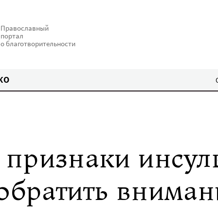
Православный
портал
о благотворительности
КО
признаки инсуль
 обратить вниман