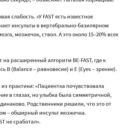
овая слабость. «У FAST есть известное
знает инсульты в вертебрально-базилярном
озга, мозжечок, ствол. А это около 15–20% всех
 на расширенный алгоритм BE-FAST, где к
B (Balance – равновесие) и E (Eyes – зрение).
 из практики: «Пациентка почувствовала
ние в глазах, но улыбка была симметричной,
одинаково. Родственники решили, что это от
ром – обширный инсульт мозжечка.
ST не сработал».