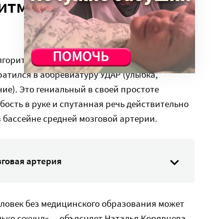
итм определения
оритм FAST (Face, Arm, Speech, Time), который
атился в аббревиатуру УДАР (улыбка,
ие). Это гениальный в своей простоте
бость в руке и спутанная речь действительно
 бассейне средней мозговой артерии.
зговая артерия
человек без медицинского образования может
ько секунд», – объясняет Наталья Корявцева.