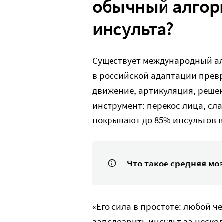
обычный алгор
инсульта?
Существует международный алг
в российской адаптации превр
движение, артикуляция, решен
инструмент: перекос лица, сла
покрывают до 85% инсультов в
Что такое средняя мо
«Его сила в простоте: любой 
заподозрить инсульт за нескол