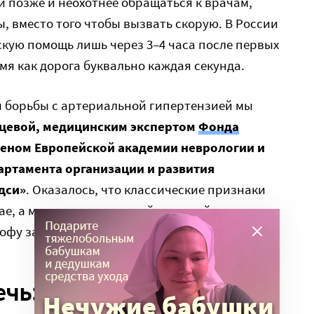
и позже и неохотнее обращаться к врачам,
, вместо того чтобы вызвать скорую. В России
кую помощь лишь через 3–4 часа после первых
мя как дорога буквально каждая секунда.
 борьбы с артериальной гипертензией мы
цевой, медицинским экспертом
Фонда
леном Европейской академии неврологии и
артамента организации и развития
дси»
. Оказалось, что классические признаки
е, а мы теряем тот самый «золотой час»,
офу за отравление или мигрень.
ечь: как работает