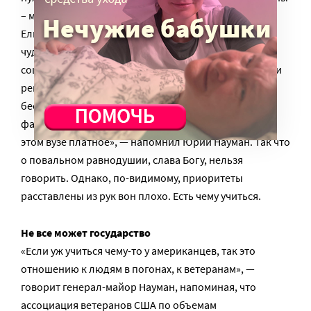
– микроавтобус «Соболь», «Ниву» и «Волгу». Наина
Ельцина купила нам новый бильярдный стол. Два
чудесных человека — президент Академии труда и
социальных отношений (АТиСО) Николай Гриценко и
ректор Алексей Шулус — создали квоту для
бесплатного обучения ветеранов-инвалидов на 3
факультетах Академии, хотя вообще образование в
этом вузе платное», — напомнил Юрий Науман. Так что
о повальном равнодушии, слава Богу, нельзя
говорить. Однако, по-видимому, приоритеты
расставлены из рук вон плохо. Есть чему учиться.
Не все может государство
«Если уж учиться чему-то у американцев, так это
отношению к людям в погонах, к ветеранам», —
говорит генерал-майор Науман, напоминая, что
ассоциация ветеранов США по объемам