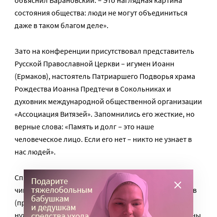
объяснил Барановский. – Это наглядная картина
состояния общества: люди не могут объединиться
даже в таком благом деле».
Зато на конференции присутствовал представитель
Русской Православной Церкви – игумен Иоанн
(Ермаков), настоятель Патриаршего Подворья храма
Рождества Иоанна Предтечи в Сокольниках и
духовник международной общественной организации
«Ассоциация Витязей». Запомнились его жесткие, но
верные слова: «Память и долг – это наше
человеческое лицо. Если его нет – никто не узнает в
нас людей».
Справедливости ради надо заметить, что не все
чиновники игнорируют нужды Дома. «Пока Касьянов
(признан в РФ иноагентом) был премьером, Дом не
нуждался ни в чем. Он нам обеспечил 3 новых машины