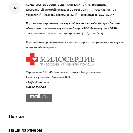
Свидетельство о регистрации СМИ Эл № ФС77-57850 выдано
16+
федеральной службой по надзору в сфере связи, информационных
технологий и массовых коммуникаций (Роскомнадзор) 25.04.2014 г.
Портал Милосердие.ru использует объявления и веб-сайт для сбора не
облагаемых налогом пожертвований через РОО «Милосердие», ОГРН
1057700014679, Целевое финансирование (010), (140), (171)
Портал Милосердие.ru является одним из проектов Православной службы
помощи «Милосердие»
Учредитель: АНО «Издательский центр «Нескучный сад»
Главный редактор: Данилова Ю.К.
info@miloserdie.ru
8-499-350-05-95
Портал
Наши партнеры