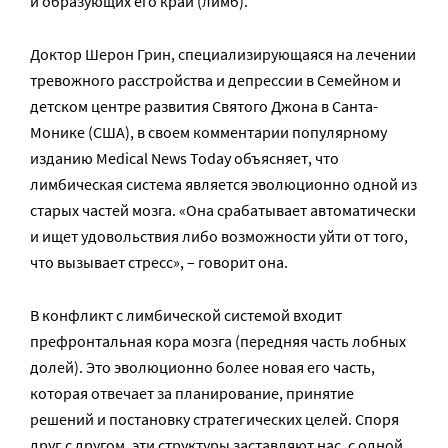
и образующих его край (лимб).
Доктор Шерон Грин, специализирующаяся на лечении
тревожного расстройства и депрессии в Семейном и
детском центре развития Святого Джона в Санта-
Монике (США), в своем комментарии популярному
изданию Medical News Today объясняет, что
лимбическая система является эволюционно одной из
старых частей мозга. «Она срабатывает автоматически
и ищет удовольствия либо возможности уйти от того,
что вызывает стресс», – говорит она.
В конфликт с лимбической системой входит
префронтальная кора мозга (передняя часть лобных
долей). Это эволюционно более новая его часть,
которая отвечает за планирование, принятие
решений и постановку стратегических целей. Споря
друг с другом, эти структуры заставляют нас, с одной