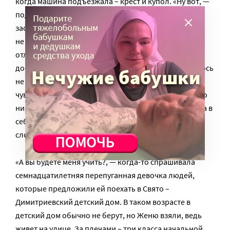
когда машина подъезжала – крест и купол. «Ну вот, —
подумала я, — меня здесь еще и молиться будут
заставлять». В моей семье, где я раньше жила, никто
не был верующим. То, что я увидела, конечно,
отличалась от моих представлений: светло, уютно,
добрые взгляды. Но все-таки, воспитателям пришлось
не один год помучиться, чтобы привести меня в
чувство. А насчет веры – понравилось именно то, что
никто ни к чему не принуждал. Я сама почувствовала в
себе веру. Меня любили любую, хотя со мной было
сложно».
«А вы будете меня учить?, — когда-то спрашивала
семнадцатилетняя перепуганная девочка людей,
которые предложили ей поехать в Свято –
Димитриевский детский дом. В таком возрасте в
детский дом обычно не берут, но Женю взяли, ведь
живет на улице. За плечами – три класса начальной