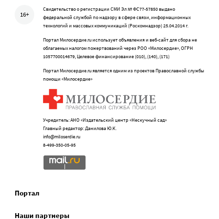
Свидетельство о регистрации СМИ Эл № ФС77-57850 выдано
16+
федеральной службой по надзору в сфере связи, информационных
технологий и массовых коммуникаций (Роскомнадзор) 25.04.2014 г.
Портал Милосердие.ru использует объявления и веб-сайт для сбора не
облагаемых налогом пожертвований через РОО «Милосердие», ОГРН
1057700014679, Целевое финансирование (010), (140), (171)
Портал Милосердие.ru является одним из проектов Православной службы
помощи «Милосердие»
Учредитель: АНО «Издательский центр «Нескучный сад»
Главный редактор: Данилова Ю.К.
info@miloserdie.ru
8-499-350-05-95
Портал
Наши партнеры