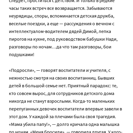
следует, проститься с детством. И только в редкие
часы таких встреч все возвращается. Забываются
неурядицы, споры, вспоминается детская дружба,
веселые поездки, а еще — рассуждения о вечном с
интеллектуалом-водителем дядей Димой, лепка
пирогов на кухне, под руководством бабушки Нади,
разговоры по ночам…да что там разговоры, бои
подушками!
«Подросли», — говорят воспитатели и учителя, с
нежностью смотря на своих воспитанниц. Бывших
детей в большой семье нет. Приятный парадокс: те,
кто совсем вырос, для сотрудников детского дома
никогда не станут взрослыми. Когда-то маленьких
перепуганных девочек воспитатели впервые завели в
этот дом. У каждой за плечами была своя трагедия.
«Мама убила папу!», — долго кричала одна малышка
по ночам. «Меня бросили», — говорила другая. У кого-