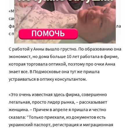
«Мы, конечно, понимали, что жилье надо искать
самим, но получилось так, что нас поставили перед
фактом в самый неподходящий момент: я как раз ушла
с первой работы», – рассказывает Анна.
С работой у Анны вышло грустно. По образованию она
экономист, но дома больше 10 лет работала в фирме,
которая торговала оптикой, поэтому про очки Анна
знает все. В Подмосковье она тут же пришла
устраиваться в оптику консультантом.
«Это очень известная здесь фирма, совершенно
легальная, просто лидер рынка, – рассказывает
женщина. – Причем в апреле я пришла и честно
сказала: “Только приехали, из документов есть
украинский паспорт, регистрация и миграционная