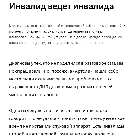
Инвалид ведет инвалида
Максим, самый ответственный и терпеливый работник мастерской. К
моменту появления журналистов тщательно выпиливал
шлифовальной машинкой углубление в доске. Обещал пообщаться,
когда закончит доску, но к диктофону так и не подошёл
Диагнозы у тех, кто не поделился в разговоре сам, мы
не спрашивали. Но, похоже, в «Артели» нашли себе
место люди с самыми разными проблемами — от
выраженного ДЦП до аутизма и разных степеней
умственной отсталости.
Одна из девушек почти не слышит и так плохо
говорит, что не удалось понять даже, почему ей в своё
время не поставили слуховой аппарат. Есть инвалиды
второй и даже первой группы, которая, по закону,