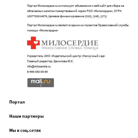
Портал Милосердие.ru использует объявления и веб-сайт для сбора не
облагаемых налогом пожертвований через РОО «Милосердие», ОГРН
1057700014679, Целевое финансирование (010), (140), (171)
Портал Милосердие.ru является одним из проектов Православной службы
помощи «Милосердие»
Учредитель: АНО «Издательский центр «Нескучный сад»
Главный редактор: Данилова Ю.К.
info@miloserdie.ru
8-499-350-05-95
Портал
Наши партнеры
Мы в соц.сетях