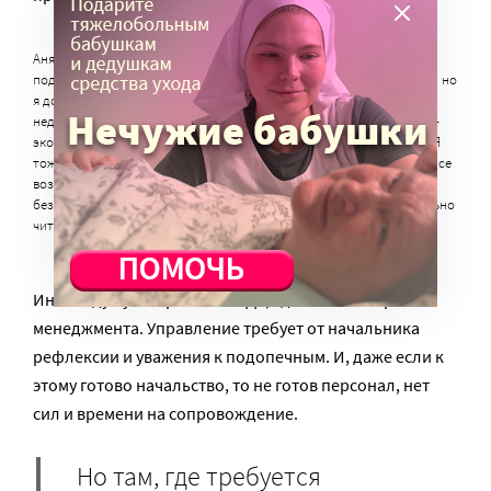
Аня, одна из бригадиров «Артели». Самодиагностированный и
подтверждённый врачами аутизм. «В школе меня жутко дразнили, но
я долго не могла понять, что не так. Родители у меня атомщики,
недавно переехали в Москву из-под Саратова. Есть младший брат-
экономист, в нашей семье эта профессия считается престижной. Я
тоже окончила экономический факультет, хотя с бумажками в офисе
возиться не люблю. До того, как пришла в артель, пять лет
безуспешно пыталась найти работу по специальности. Параллельно
читала медицинские журналы, пыталась понять, что со мной»
Инвалиду нужно работать! Да, здесь есть вопрос
менеджмента. Управление требует от начальника
рефлексии и уважения к подопечным. И, даже если к
этому готово начальство, то не готов персонал, нет
сил и времени на сопровождение.
Но там, где требуется