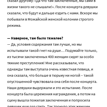
сказал другому: «Да что там заключенные, мы сами в
жизни такого не слышали!». После концерта девушки
сказали, что будут и дальше ездить с нами. Вскоре мы
побывали в Можайской женской колонии строгого
режима.
— Наверное, там было тяжелее?
— Да, условия содержания там лучше, но мы
испытывали такой гнет на душе… Подумайте только,
из тысячи заключенных 400 женщин сидят за особо
тяжкие преступления! Мне рассказывали, что
однажды там выступала очень известная певица, и
она сказала, что больше в тюрьму ни ногой – такой
опустошенной чувствовала она себя после концерта.
Наши девушки выдержали и это испытание. После
концерта была церемония награждения, а потом на
сцену вышла пожилая заключенная и попросила
девушек еще раз спеть. Так тронуло этих женщин