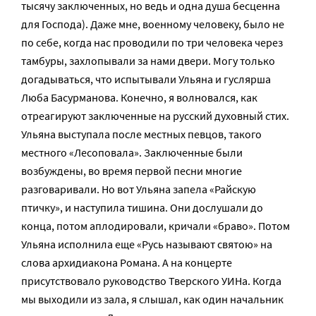
тысячу заключенных, но ведь и одна душа бесценна
для Господа). Даже мне, военному человеку, было не
по себе, когда нас проводили по три человека через
тамбуры, захлопывали за нами двери. Могу только
догадываться, что испытывали Ульяна и гуслярша
Люба Басурманова. Конечно, я волновался, как
отреагируют заключенные на русский духовный стих.
Ульяна выступала после местных певцов, такого
местного «Лесоповала». Заключенные были
возбуждены, во время первой песни многие
разговаривали. Но вот Ульяна запела «Райскую
птичку», и наступила тишина. Они дослушали до
конца, потом аплодировали, кричали «браво». Потом
Ульяна исполнила еще «Русь называют святою» на
слова архидиакона Романа. А на концерте
присутствовало руководство Тверского УИНа. Когда
мы выходили из зала, я слышал, как один начальник