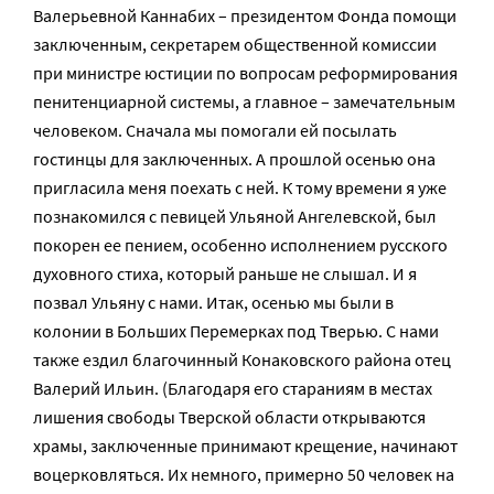
Валерьевной Каннабих – президентом Фонда помощи
заключенным, секретарем общественной комиссии
при министре юстиции по вопросам реформирования
пенитенциарной системы, а главное – замечательным
человеком. Сначала мы помогали ей посылать
гостинцы для заключенных. А прошлой осенью она
пригласила меня поехать с ней. К тому времени я уже
познакомился с певицей Ульяной Ангелевской, был
покорен ее пением, особенно исполнением русского
духовного стиха, который раньше не слышал. И я
позвал Ульяну с нами. Итак, осенью мы были в
колонии в Больших Перемерках под Тверью. С нами
также ездил благочинный Конаковского района отец
Валерий Ильин. (Благодаря его стараниям в местах
лишения свободы Тверской области открываются
храмы, заключенные принимают крещение, начинают
воцерковляться. Их немного, примерно 50 человек на