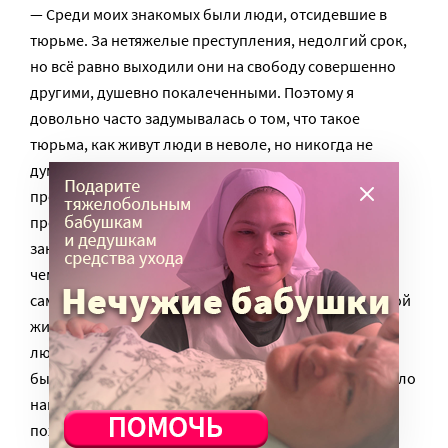
— Среди моих знакомых были люди, отсидевшие в
тюрьме. За нетяжелые преступления, недолгий срок,
но всё равно выходили они на свободу совершенно
другими, душевно покалеченными. Поэтому я
довольно часто задумывалась о том, что такое
тюрьма, как живут люди в неволе, но никогда не
думала, что буду петь перед заключенными. Это
произошло спонтанно – Сергей Васильевич
предложил, и я поехала. Мне казалось, что
заключенные не воспримут мой репертуар. Больше,
чем негативной реакции, боялась равнодушия. А на
самом деле увидела живые лица, какие в нормальной
жизни не всегда встретишь. Чувствовалось, что у
людей болит и плачет душа. И в женской колонии
были живые лица, но всё же психологически там было
намного тяжелее. Притом, что внешне она даже не
похожа на тюрьму: розовое здание, в центре зоны