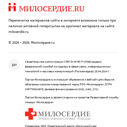
Перепечатка материалов сайта в интернете возможна только при
наличии активной гиперссылки на оригинал материала на сайте
miloserdie.ru
© 2024 – 2026. Милосердие.ru
Свидетельство о регистрации СМИ Эл № ФС77-57850 выдано
16+
федеральной службой по надзору в сфере связи, информационных
технологий и массовых коммуникаций (Роскомнадзор) 25.04.2014 г.
Портал Милосердие.ru использует объявления и веб-сайт для сбора не
облагаемых налогом пожертвований через РОО «Милосердие», ОГРН
1057700014679, Целевое финансирование (010), (140), (171)
Портал Милосердие.ru является одним из проектов Православной службы
помощи «Милосердие»
Учредитель: АНО «Издательский центр «Нескучный сад»