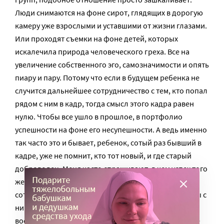
Люди снимаются на фоне сирот, глядящих в дорогую
камеру уже взрослыми и уставшими от жизни глазами.
Или проходят съемки на фоне детей, которых
искалечила природа человеческого греха. Все на
увеличение собственного эго, самозначимости и опять
пиару и пару. Потому что если в будущем ребенка не
случится дальнейшее сотрудничество с тем, кто попал
рядом с ним в кадр, тогда смысл этого кадра равен
нулю. Чтобы все ушло в прошлое, в портфолио
успешности на фоне его несупешности. А ведь именно
так часто это и бывает, ребенок, сотый раз бывший в
кадре, уже не помнит, кто тот новый, и где старый
доброволец. Меня часто спрашивают, в чем успех того
же клуба выпускниц детдомов, что они идут и хотят
сотрудничества, доверяют. Да все весьма просто, мы с
ними на фото, когда им было пять лет, и вот уже им
восемнадцать, а я по-прежнему в кадре, правда, уже