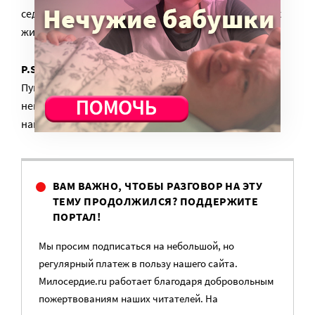
седой, но так же рядом. Не выпадая из кадра всей их
жизни.
P.S.
А через несколько лет после выпуска нашего
Пушкина, уже отсидевшего в тюрьме, убил в драке
некий Дантес. И только фото у комсомольцев
напомнит нам о нем.
ВАМ ВАЖНО, ЧТОБЫ РАЗГОВОР НА ЭТУ
ТЕМУ ПРОДОЛЖИЛСЯ? ПОДДЕРЖИТЕ
ПОРТАЛ!
Мы просим подписаться на небольшой, но
регулярный платеж в пользу нашего сайта.
Милосердие.ru работает благодаря добровольным
пожертвованиям наших читателей. На