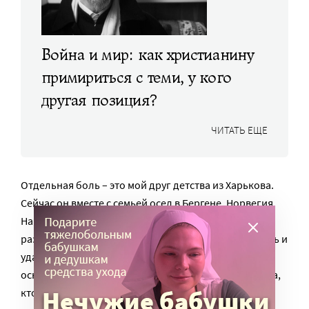
Война и мир: как христианину
примириться с теми, у кого
другая позиция?
ЧИТАТЬ ЕЩЕ
Отдельная боль – это мой друг детства из Харькова.
Сейчас он вместе с семьей осел в Бергене, Норвегия.
Наше общение полностью остановлено: нас
разъединила мобилизация. Ранее мы созванивались и
удавалось тему России и Украины обходить, в
основном общались на личные темы: как у кого дела,
кто как устроился, как работа и т. д.