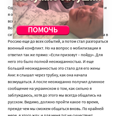
Однажды он спросил, не хочу ли я уехать из Москвы, и
я ответил достаточно твердо, что нахожусь там, где
всегда хотел быть, и никуда уезжать не собираюсь.
Возможно, он меня стал считать заложником
ситуации, потому что мы с семьей уехали из Харькова в
Россию еще до всех событий, а потом стал разгораться
военный конфликт. Но на вопрос о мобилизации я
ответил так же прямо: «Если призовут – пойду». Для
него это было полной неожиданностью. И еще
большей неожиданностью это стало для его жены
Ани: я слышал через трубку, как она начала
возмущаться. А после неожиданно получил длинное
сообщение на украинском о том, как сильно я
заблуждаюсь, хотя до этого мы всегда общались на
русском. Видимо, должно пройти какое-то время,
прежде чем мы сможем общаться вновь. По крайней
мере, я этого жду, и для меня тут не существует