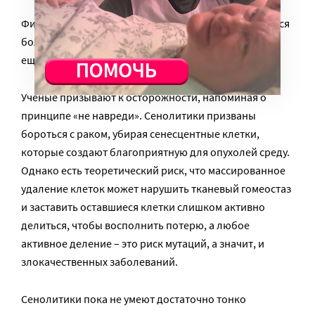
Физетин и другие природные флавоноиды считаются
более безопасными, но их долгосрочные эффекты
еще изучаются.
Ученые призывают к осторожности, напоминая о
принципе «не навреди». Сенолитики призваны
бороться с раком, убирая сенесцентные клетки,
которые создают благоприятную для опухолей среду.
Однако есть теоретический риск, что массированное
удаление клеток может нарушить тканевый гомеостаз
и заставить оставшиеся клетки слишком активно
делиться, чтобы восполнить потерю, а любое
активное деление – это риск мутаций, а значит, и
злокачественных заболеваний.
Сенолитики пока не умеют достаточно тонко