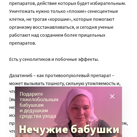
препаратов, действие которых будет избирательным.
Уничтожать нужно только «плохие» сенесцентные
клетки, не трогая «хорошие», которые помогают
организму восстанавливаться, и сегодня ученые
работают над созданием более прицельных
препаратов.
Есть у сенолитиков и побочные эффекты.
Дазатиниб – как противоопухолевый препарат –
может вызывать тошноту, сильную утомляемость и,
что самое важное, влиять на свертываемость крови
(вызывать кровотечения или тромбоцитопению –
нехватку тромбоцитов). Именно поэтому в
исследованиях с участием пожилых людей
применяются короткие курсы, а не постоянный прием,
чтобы минимизировать токсичность препарата.