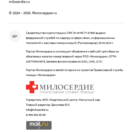
miloserdie.ru
© 2024 – 2026. Милосердие.ru
Свидетельство о регистрации СМИ Эл № ФС77-57850 выдано
16+
федеральной службой по надзору в сфере связи, информационных
технологий и массовых коммуникаций (Роскомнадзор) 25.04.2014 г.
Портал Милосердие.ru использует объявления и веб-сайт для сбора не
облагаемых налогом пожертвований через РОО «Милосердие», ОГРН
1057700014679, Целевое финансирование (010), (140), (171)
Портал Милосердие.ru является одним из проектов Православной службы
помощи «Милосердие»
Учредитель: АНО «Издательский центр «Нескучный сад»
Главный редактор: Данилова Ю.К.
info@miloserdie.ru
8-499-350-05-95