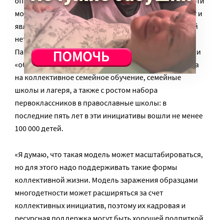
опроса, в каком именно процентном соотношении эти
модели воспроизводятся, но то, что они существуют и
являются устойчивыми во времени, у меня сомнений
нет», – говорит автор исследования, социолог Иван
Павлюткин. Он полагает, что эффекты «заражения» и
«обучения» связаны в том числе со всплеском спроса
на коллективное семейное обучение, семейные
школы и лагеря, а также с ростом набора
первоклассников в православные школы: в
последние пять лет в эти инициативы вошли не менее
100 000 детей.
«Я думаю, что такая модель может масштабироваться,
но для этого надо поддерживать такие формы
коллективной жизни. Модель заражения образцами
многодетности может расширяться за счет
коллективных инициатив, поэтому их кадровая и
ресурсная поддержка могут быть хорошей подпиткой