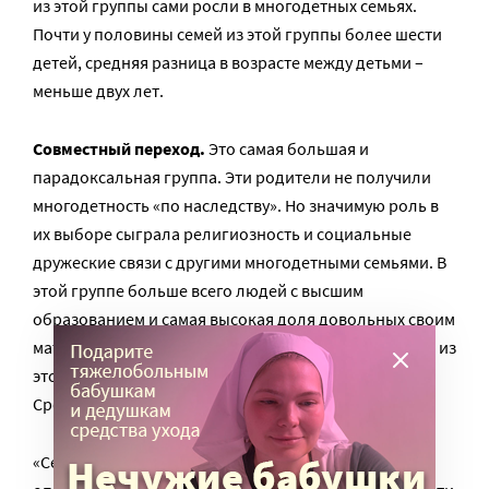
из этой группы сами росли в многодетных семьях.
Почти у половины семей из этой группы более шести
детей, средняя разница в возрасте между детьми –
меньше двух лет.
Совместный переход.
Это самая большая и
парадоксальная группа. Эти родители не получили
многодетность «по наследству». Но значимую роль в
их выборе сыграла религиозность и социальные
дружеские связи с другими многодетными семьями. В
этой группе больше всего людей с высшим
образованием и самая высокая доля довольных своим
материальным положением – почти 28%. 40% семей из
этой группы воспитывают четырех и более детей.
Средний интервал рождений – 3,5 года.
«Сейчас сложно сказать без проведения еще одного