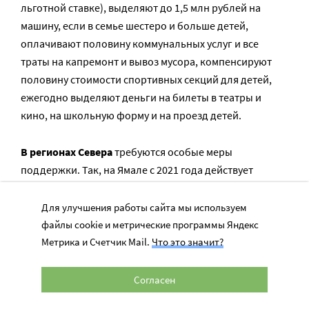
льготной ставке), выделяют до 1,5 млн рублей на
машину, если в семье шестеро и больше детей,
оплачивают половину коммунальных услуг и все
траты на капремонт и вывоз мусора, компенсируют
половину стоимости спортивных секций для детей,
ежегодно выделяют деньги на билеты в театры и
кино, на школьную форму и на проезд детей.
В регионах Севера
требуются особые меры
поддержки. Так, на Ямале с 2021 года действует
«чумовой» капитал для молодых семей, ведущих
кочевой образ жизни. Он включает в себя полный
Для улучшения работы сайта мы используем
комплект для строительства чума и нарты (сани для
файлы cookie и метрические программы Яндекс
езды на упряжках). Общая стоимость набора около
Метрика и Счетчик Mail.
Что это значит?
500 000 рублей. Изначально программа
распространялась только на многодетные семьи. Но с
Согласен
2025 года воспользоваться мерой поддержки могут