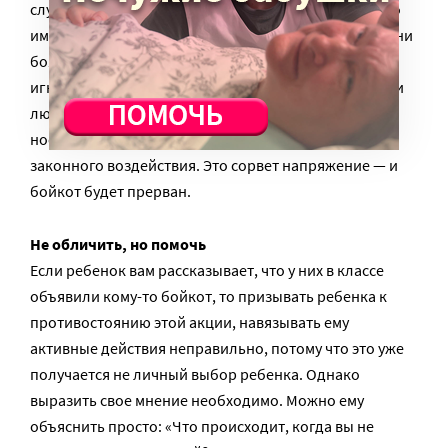
слушают, просто трусят». Когда люди слышат то, что
им или не приходило в голову, или приходило, но они
боялись признать, — они уже не могут это
игнорировать. Ситуация перестанет быть скрытой, и
люди, объявившие бойкот, не смогут по-прежнему
носить маску благородного, справедливого,
законного воздействия. Это сорвет напряжение — и
бойкот будет прерван.
Не обличить, но помочь
Если ребенок вам рассказывает, что у них в классе
объявили кому-то бойкот, то призывать ребенка к
противостоянию этой акции, навязывать ему
активные действия неправильно, потому что это уже
получается не личный выбор ребенка. Однако
выразить свое мнение необходимо. Можно ему
объяснить просто: «Что происходит, когда вы не