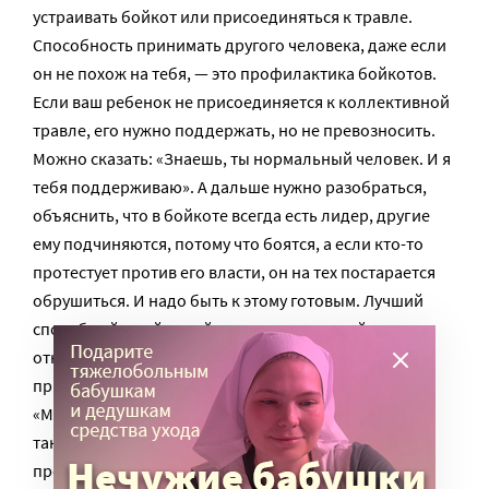
устраивать бойкот или присоединяться к травле.
Способность принимать другого человека, даже если
он не похож на тебя, — это профилактика бойкотов.
Если ваш ребенок не присоединяется к коллективной
травле, его нужно поддержать, но не превозносить.
Можно сказать: «Знаешь, ты нормальный человек. И я
тебя поддерживаю». А дальше нужно разобраться,
объяснить, что в бойкоте всегда есть лидер, другие
ему подчиняются, потому что боятся, а если кто-то
протестует против его власти, он на тех постарается
обрушиться. И надо быть к этому готовым. Лучший
способ действий в этой ситуации — прямой
откровенный разговор с зачинщиком травли в
присутствии других людей. Ему можно сказать:
«Может быть, этот человек не прав, но я — против
такого способа действий. Тобой движет желание
проявить свою власть и жестокость, а все, кто тебя