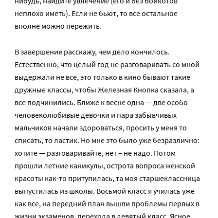
нибудь, найдите увлечение (его и без бойкотов
неплохо иметь). Если не бьют, то все остальное
вполне можно пережить.
В завершение расскажу, чем дело кончилось.
Естественно, что целый год не разговаривать со мной
выдержали не все, это только в кино бывают такие
дружные классы, чтобы Железная Кнопка сказала, а
все подчинились. Ближе к весне одна — две особо
человеколюбивые девочки и пара забывчивых
мальчиков начали здороваться, просить у меня то
списать, то ластик. Но мне это было уже безразлично:
хотите — разговаривайте, нет – не надо. Потом
прошли летние каникулы, острота вопроса женской
красоты как-то притупилась, та моя старшеклассница
выпустилась из школы. Восьмой класс я училась уже
как все, на передний план вышли проблемы первых в
жизни экзаменов, перехода в девятый класс. Ясное