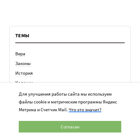
ТЕМЫ
Вера
Законы
История
Колонки
Кто есть кто
Для улучшения работы сайта мы используем
файлы cookie и метрические программы Яндекс
Личный опыт
Метрика и Счетчик Mail.
Что это значит?
Медицина
Ноу-хау
Согласен
Общество