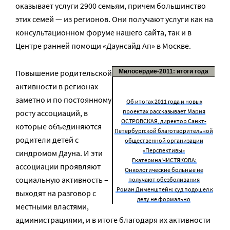
оказывает услуги 2900 семьям, причем большинство
этих семей — из регионов. Они получают услуги как на
консультационном форуме нашего сайта, так и в
Центре ранней помощи «Даунсайд Ап» в Москве.
Повышение родительской
Милосердие-2011: итоги года
активности в регионах
заметно и по постоянному
Об итогах 2011 года и новых
проектах рассказывает Мария
росту ассоциаций, в
ОСТРОВСКАЯ, директор Санкт-
которые объединяются
Петербургской благотворительной
родители детей с
общественной организации
«Перспективы»
синдромом Дауна. И эти
Екатерина ЧИСТЯКОВА:
ассоциации проявляют
Онкологические больные не
социальную активность –
получают обезболивания
Роман Дименштейн: суд подошел к
выходят на разговор с
делу не формально
местными властями,
администрациями, и в итоге благодаря их активности