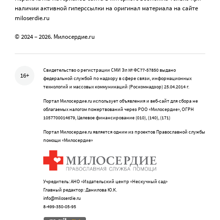
наличии активной гиперссылки на оригинал материала на сайте
miloserdie.ru
© 2024 – 2026. Милосердие.ru
Свидетельство о регистрации СМИ Эл № ФС77-57850 выдано
16+
федеральной службой по надзору в сфере связи, информационных
технологий и массовых коммуникаций (Роскомнадзор) 25.04.2014 г.
Портал Милосердие.ru использует объявления и веб-сайт для сбора не
облагаемых налогом пожертвований через РОО «Милосердие», ОГРН
1057700014679, Целевое финансирование (010), (140), (171)
Портал Милосердие.ru является одним из проектов Православной службы
помощи «Милосердие»
Учредитель: АНО «Издательский центр «Нескучный сад»
Главный редактор: Данилова Ю.К.
info@miloserdie.ru
8-499-350-05-95