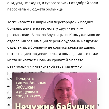
они, увы, не входят, и тут все зависит от доброй воли
персонала и бюджета больницы.
То же касается и ширм или перегородок: «У одних
больниц деньги на это есть, у других нет», —
рассказывает Варвара Брусницына. К тому же, многие
отделения реанимации переоборудованы из других
отделений, а больничные корпуса зачастую давно:
поток пациентов увеличился, а помещения все те же —
места не хватает. Помимо кроватей в палате
реанимации и интенсивной терапии нужно
разместить массу оборудования: аппарат
искусственной вентиляции легких, мониторы, насосы
для интубации трахеи и для зондового питания,
дефибриллятор, электрокардиограф, портативные
аппараты УЗИ и рентген, электроэнцефалограф,
аппарат для пневмокомпрессорной профилактики и