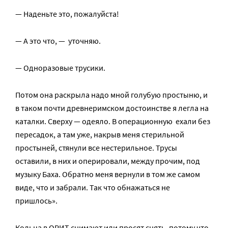
— Наденьте это, пожалуйста!
— А это что, — уточняю.
— Одноразовые трусики.
Потом она раскрыла надо мной голубую простыню, и
в таком почти древнеримском достоинстве я легла на
каталки. Сверху — одеяло. В операционную ехали без
пересадок, а там уже, накрыв меня стерильной
простыней, стянули все нестерильное. Трусы
оставили, в них и оперировали, между прочим, под
музыку Баха. Обратно меня вернули в том же самом
виде, что и забрали. Так что обнажаться не
пришлось».
Кольца в ОРИТ снимают или просят снять, потому что