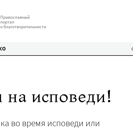
Православный
портал
о благотворительности
КО
 на исповеди!
ка во время исповеди или