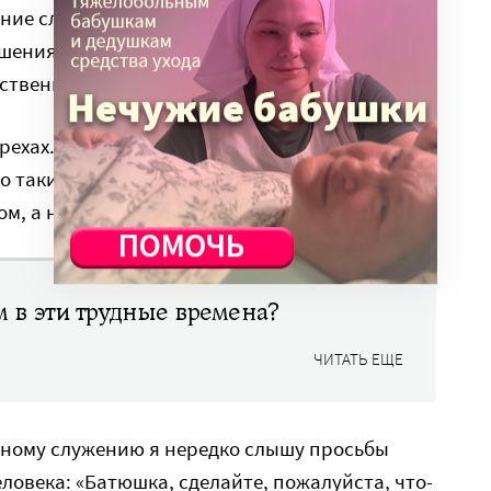
ние сломать человека, надавить часто
ениям, в которых тот, кто слабее, чувствует
ственность, а лишь исполнять приказания.
грехах. Но мы также знаем, что Христос пришел
но таких – надломленных и испорченных. И
м, а не в бичевании.
м в эти трудные времена?
ЧИТАТЬ ЕЩЕ
чному служению я нередко слышу просьбы
овека: «Батюшка, сделайте, пожалуйста, что-