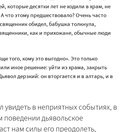
й, которые десятки лет не ходили в храм, не
А что этому предшествовало? Очень часто
священник обидел, бабушка толкнула,
 священники, как и прихожане, обычные люди
и того, кому это выгодно». Это только
 или иное решение: уйти из храма, закрыть
ьявол дерзкий: он вторгается и в алтарь, и в
ил увидеть в неприятных событиях, в
м поведении дьявольское
аст нам силы его преодолеть,