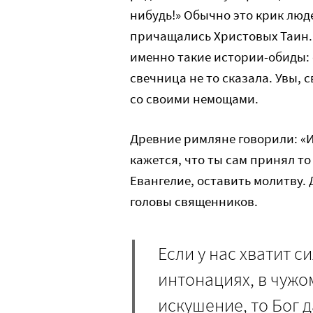
нибудь!» Обычно это крик люде
причащались Христовых Таин. 
именно такие истории-обиды: 
свечница не то сказала. Увы,
со своими немощами.
Древние римляне говорили: «Ищ
кажется, что ты сам принял то
Евангелие, оставить молитву. Д
головы священников.
Если у нас хватит с
интонациях, в чужо
искушение, то Бог д