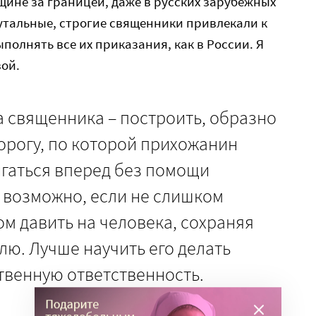
щине за границей, даже в русских зарубежных
рутальные, строгие священники привлекали к
ыполнять все их приказания, как в России. Я
ой.
а священника – построить, образно
орогу, по которой прихожанин
вигаться вперед без помощи
 возможно, если не слишком
ом давить на человека, сохраняя
лю. Лучше научить его делать
твенную ответственность.