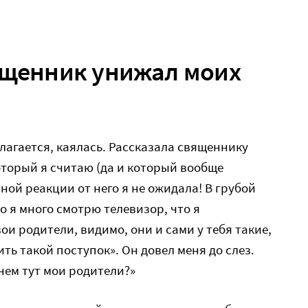
ященник унижал моих
олагается, каялась. Рассказала священнику
оторый я считаю (да и который вообще
тной реакции от него я не ожидала! В грубой
о я много смотрю телевизор, что я
ои родители, видимо, они и сами у тебя такие,
ь такой поступок». Он довел меня до слез.
чем тут мои родители?»