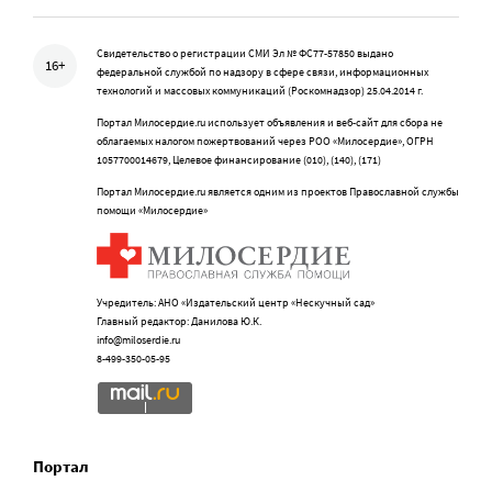
Свидетельство о регистрации СМИ Эл № ФС77-57850 выдано
16+
федеральной службой по надзору в сфере связи, информационных
технологий и массовых коммуникаций (Роскомнадзор) 25.04.2014 г.
Портал Милосердие.ru использует объявления и веб-сайт для сбора не
облагаемых налогом пожертвований через РОО «Милосердие», ОГРН
1057700014679, Целевое финансирование (010), (140), (171)
Портал Милосердие.ru является одним из проектов Православной службы
помощи «Милосердие»
Учредитель: АНО «Издательский центр «Нескучный сад»
Главный редактор: Данилова Ю.К.
info@miloserdie.ru
8-499-350-05-95
Портал