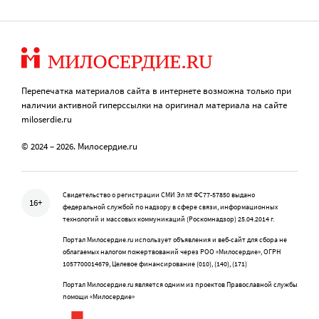
Перепечатка материалов сайта в интернете возможна только при
наличии активной гиперссылки на оригинал материала на сайте
miloserdie.ru
© 2024 – 2026. Милосердие.ru
Свидетельство о регистрации СМИ Эл № ФС77-57850 выдано
16+
федеральной службой по надзору в сфере связи, информационных
технологий и массовых коммуникаций (Роскомнадзор) 25.04.2014 г.
Портал Милосердие.ru использует объявления и веб-сайт для сбора не
облагаемых налогом пожертвований через РОО «Милосердие», ОГРН
1057700014679, Целевое финансирование (010), (140), (171)
Портал Милосердие.ru является одним из проектов Православной службы
помощи «Милосердие»