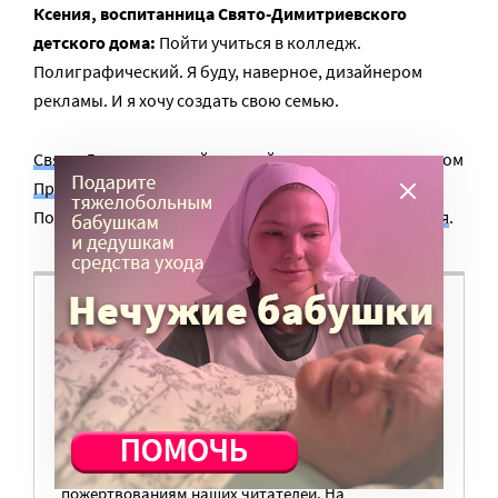
Ксения, воспитанница Свято-Димитриевского
детского дома:
Пойти учиться в колледж.
Полиграфический. Я буду, наверное, дизайнером
рекламы. И я хочу создать свою семью.
Свято-Димитриевский детский дом
является проектом
Православной службы помощи «Милосердие»
.
Поддержать его вы можете, став
Другом милосердия
.
ВАМ ВАЖНО, ЧТОБЫ РАЗГОВОР НА ЭТУ
ТЕМУ ПРОДОЛЖИЛСЯ? ПОДДЕРЖИТЕ
ПОРТАЛ!
Мы просим подписаться на небольшой, но
регулярный платеж в пользу нашего сайта.
Милосердие.ru работает благодаря добровольным
пожертвованиям наших читателей. На