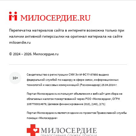
Перепечатка материалов сайта в интернете возможна только при
наличии активной гиперссылки на оригинал материала на сайте
miloserdie.ru
© 2024 – 2026. Милосердие.ru
Свидетельство о регистрации СМИ Эл № ФС77-57850 выдано
16+
федеральной службой по надзору в сфере связи, информационных
технологий и массовых коммуникаций (Роскомнадзор) 25.04.2014 г.
Портал Милосердие.ru использует объявления и веб-сайт для сбора не
облагаемых налогом пожертвований через РОО «Милосердие», ОГРН
1057700014679, Целевое финансирование (010), (140), (171)
Портал Милосердие.ru является одним из проектов Православной службы
помощи «Милосердие»