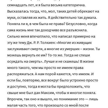
семнадцать лет, и я была весьма категорична.
Высказалась тогда, что, мол, таких детей обрекают на
муки, оставляя их жить. Я действительно так думала.
Поняла ли я, в чем была не права? Безусловно, когда
сама жизнь мне так доходчиво все разъяснила.
Сильно меня впечатлило, что написал примерно на
эту же тему Дж. Р. Р. Толкиен: «Многие из живущих
заслуживают смерти, а многие из умерших – жизни. Ты
можешь вернуть ее им? То-то же. Тогда не спеши
осуждать на смерть». Лучше и не скажешь! В жизни
много такого, чем мы просто не имеем права
распоряжаться. А нам порой кажется, что имеем. И
если бы, повторяю, все вокруг было устроено просто
и доступно, тогда я могла бы предположить, что
свыше мне был дан Максим, чтобы я многое поняла.
Впрочем, так оно и вышло, но понимание это — лишь
малая часть того, что произошло со мной после