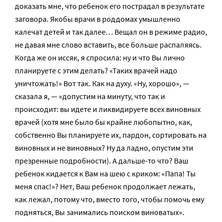
доказать мне, что ребенок его пострадал в результате
заговора. Якобы врачи в роддомах умышленно
калечат детей и так далее… Вещал он в режиме радио,
не давая мне слово вставить, все больше распаляясь.
Когда же он иссяк, я спросила: ну и что Вы лично
планируете с этим делать? «Таких врачей надо
уничтожать!» Вот так. Как на духу. «Ну, хорошо», —
сказала я, — «допустим на минуту, что так и
происходит: вы идете и ликвидируете всех виновных
врачей (хотя мне было бы крайне любопытно, как,
собственно Вы планируете их, пардон, сортировать на
виновных и не виновных? Ну да ладно, опустим эти
презренные подробности). А дальше-то что? Ваш
ребенок кидается к Вам на шею с криком: «Папа! Ты
меня спас!»? Нет, Ваш ребенок продолжает лежать,
как лежал, потому что, вместо того, чтобы помочь ему
подняться, Вы занимались поиском виноватых».