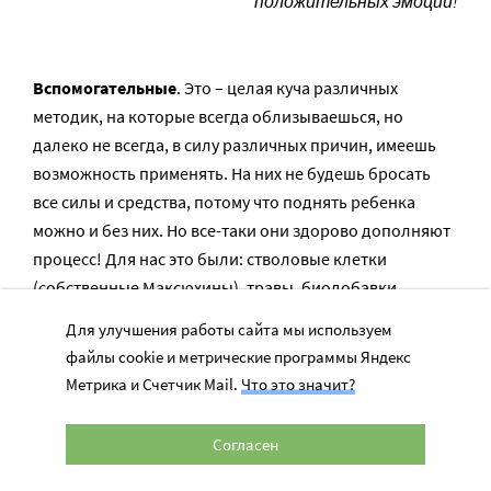
положительных эмоций!
Вспомогательные
. Это – целая куча различных
методик, на которые всегда облизываешься, но
далеко не всегда, в силу различных причин, имеешь
возможность применять. На них не будешь бросать
все силы и средства, потому что поднять ребенка
можно и без них. Но все-таки они здорово дополняют
процесс! Для нас это были: стволовые клетки
(собственные Максюхины), травы, биодобавки
(витамины, минералы, лицетин, аминокислоты и т.д.),
Для улучшения работы сайта мы используем
гирудотерапия (оказалась настолько эффективной
файлы cookie и метрические программы Яндекс
штукой в сочетании с некоторыми вещами, что борюсь
Метрика и Счетчик Mail.
Что это значит?
с соблазном переставить ее в основные методики),
плавание, физиотерапия, иппотерапия,
Согласен
дельфинотерапия и т.д. Что могли потянуть по
времени, силам и средствам, то делали и делаем, а