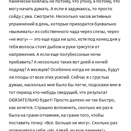
панически боялась не потому, что утону, а потому, что
могу начать думать. А если я задумаюсь, то просто
сойду с ума. Смотрите. Несколько часов активных
упражнений в день, которые приходится буквально
«выжимать» из собственного чада через слезы, через
«не могу» — это еще куда ни шло, хотя под конец дня у
тебя волосы стоят дыбом и руки трясутся от
напряжения. А если еще полубессоные ночи
прибавить? А несколько таких вот дней и ночей
подряд? А месяцев? Особенно когда не знаешь, будут
ли плоды от всех этих усилий. Сейчас я с грустью
думаю, насколько мне было бы легче, подскажи мне в
тот период кто-нибудь сведущий, что результат
ОБЯЗАТЕЛЬНО будет! Просто далеко не так быстро,
как хочется. Страшно вспомнить, сколько же раз я
была на грани отчаяния, на грани того, чтобы
поставить точку: «Все. Больше не могу». Сколько раз
уговаривала себя: «Ну, давай, ну еще денечек!»