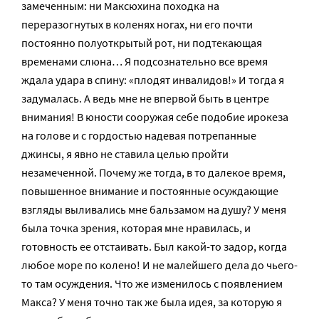
замеченным: ни Максюхина походка на
переразогнутых в коленях ногах, ни его почти
постоянно полуоткрытый рот, ни подтекающая
временами слюна… Я подсознательно все время
ждала удара в спину: «плодят инвалидов!» И тогда я
задумалась. А ведь мне не впервой быть в центре
внимания! В юности сооружая себе подобие ирокеза
на голове и с гордостью надевая потрепанные
джинсы, я явно не ставила целью пройти
незамеченной. Почему же тогда, в то далекое время,
повышенное внимание и постоянные осуждающие
взгляды выливались мне бальзамом на душу? У меня
была точка зрения, которая мне нравилась, и
готовность ее отстаивать. Был какой-то задор, когда
любое море по колено! И не малейшего дела до чьего-
то там осуждения. Что же изменилось с появлением
Макса? У меня точно так же была идея, за которую я