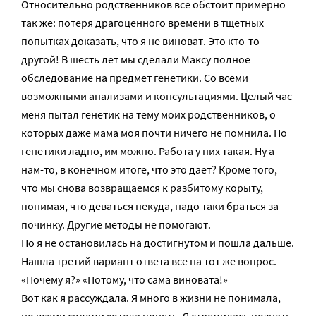
Относительно родственников все обстоит примерно
так же: потеря драгоценного времени в тщетных
попытках доказать, что я не виноват. Это кто-то
другой! В шесть лет мы сделали Максу полное
обследование на предмет генетики. Со всеми
возможными анализами и консультациями. Целый час
меня пытал генетик на тему моих родственников, о
которых даже мама моя почти ничего не помнила. Но
генетики ладно, им можно. Работа у них такая. Ну а
нам-то, в конечном итоге, что это дает? Кроме того,
что мы снова возвращаемся к разбитому корыту,
понимая, что деваться некуда, надо таки браться за
починку. Другие методы не помогают.
Но я не остановилась на достигнутом и пошла дальше.
Нашла третий вариант ответа все на тот же вопрос.
«Почему я?» «Потому, что сама виновата!»
Вот как я рассуждала. Я много в жизни не понимала,