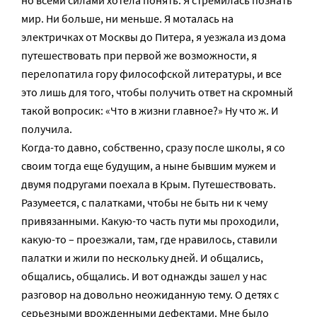
но всеми силами хотела понять. Я стремилась познать
мир. Ни больше, ни меньше. Я моталась на
электричках от Москвы до Питера, я уезжала из дома
путешествовать при первой же возможности, я
перелопатила гору философской литературы, и все
это лишь для того, чтобы получить ответ на скромный
такой вопросик: «Что в жизни главное?» Ну что ж. И
получила.
Когда-то давно, собственно, сразу после школы, я со
своим тогда еще будущим, а ныне бывшим мужем и
двумя подругами поехала в Крым. Путешествовать.
Разумеется, с палатками, чтобы не быть ни к чему
привязанными. Какую-то часть пути мы проходили,
какую-то – проезжали, там, где нравилось, ставили
палатки и жили по нескольку дней. И общались,
общались, общались. И вот однажды зашел у нас
разговор на довольно неожиданную тему. О детях с
серьезными врожденными дефектами. Мне было