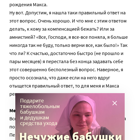
рождения Макса.
Ну вот. Допустим, я нашла таки правильный ответ на
этот вопрос. Очень хорошо. И что мне с этим ответом
делать, к кому за компенсацией бежать? Или за
амнистией? «Все, Господи, я все-все поняла, я больше
никогда так не буду, только верни все, как было!» Так
что ли? К счастью, достаточно быстро (не прошло и
пары месяцев) я перестала без конца задавать себе
этот совершенно бесполезный вопрос. Наверное, я
просто осознала, что даже если на него вдруг
отыщется правильный ответ, то для меня и Макса
решительно ничего не изменится.
Мечты
Все люди мечтают. Мечтала и я. Всегда, сколько себя
помню.
Первая оформленная мечта из глубокого детства