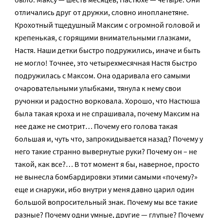
отличались друг от дружки, словно инопланетяне.
Крохотный тщедушный Максим с огромной головой и
крепенькая, с горящими внимательными глазками,
Настя. Наши детки быстро подружились, иначе и быть
не могло! Точнее, это четырехмесячная Настя быстро
подружилась с Максом. Она одаривала его самыми
очаровательными улыбками, тянула к нему свои
ручонки и радостно ворковала. Хорошо, что Настюша
была такая кроха и не спрашивала, почему Максим на
нее даже не смотрит… Почему его голова такая
большая и, чуть что, запрокидывается назад? Почему у
него такие странно вывернутые руки? Почему он – не
такой, как все?… В тот момент я бы, наверное, просто
не вынесла бомбардировки этими самыми «почему?»
еще и снаружи, ибо внутри у меня давно царил один
большой вопросительный знак. Почему мы все такие
разные? Почему одни умные, другие — глупые? Почему