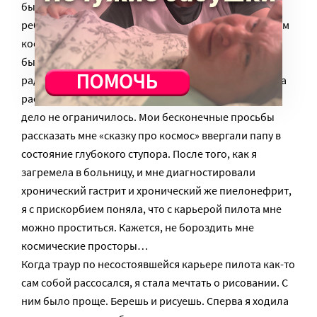
была стандартной мечтой каждого советского
ребенка. Стать Юрием Гагариным. В смысле, пилотом
космического корабля. И потом, у меня для этого
были все необходимые условия: старая большущая
радиола, великодушно отданная родителями мне на
растерзание. Пульт управления. Но этим, конечно,
дело не ограничилось. Мои бесконечные просьбы
рассказать мне «сказку про космос» ввергали папу в
состояние глубокого ступора. После того, как я
загремела в больницу, и мне диагностировали
хронический гастрит и хронический же пиелонефрит,
я с прискорбием поняла, что с карьерой пилота мне
можно проститься. Кажется, не бороздить мне
космические просторы…
Когда траур по несостоявшейся карьере пилота как-то
сам собой рассосался, я стала мечтать о рисовании. С
ним было проще. Берешь и рисуешь. Сперва я ходила