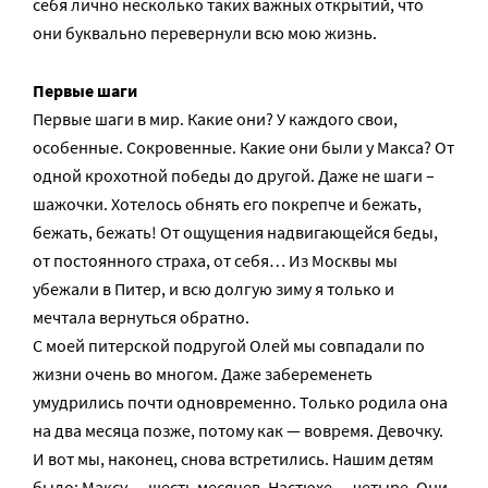
себя лично несколько таких важных открытий, что
они буквально перевернули всю мою жизнь.
Первые шаги
Первые шаги в мир. Какие они? У каждого свои,
особенные. Сокровенные. Какие они были у Макса? От
одной крохотной победы до другой. Даже не шаги –
шажочки. Хотелось обнять его покрепче и бежать,
бежать, бежать! От ощущения надвигающейся беды,
от постоянного страха, от себя… Из Москвы мы
убежали в Питер, и всю долгую зиму я только и
мечтала вернуться обратно.
С моей питерской подругой Олей мы совпадали по
жизни очень во многом. Даже забеременеть
умудрились почти одновременно. Только родила она
на два месяца позже, потому как — вовремя. Девочку.
И вот мы, наконец, снова встретились. Нашим детям
было: Максу — шесть месяцев, Настюхе — четыре. Они