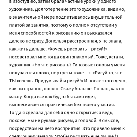
в изостудию, затем брала частные уроки у одного
художника. Долготерпение этого художника, видимо,
в значительной мере подпитывалось внушительной
платой за занятия, поэтому о полном отсутствии у
меня способностей к рисованию он высказался
далеко не сразу. Донельзя расстроенная, я не знала,
как жить дальше. «Хочешь рисовать – рисуй!» —
посоветовал мне тогда один знакомый. Тоже, кстати,
художник. «Но что рисовать? Гипсовые головы у меня
получаются плохо, портреты тоже…». «Рисуй то, что
ТЫ хочешь. Придумывай и рисуй!» И после этого дело,
как ни странно, пошло. Скажу больше. Пошло, как по
маслу. Когда все как будто бы само идет,
выплескивается практически без твоего участия.
Тогда я сделала для себя одно открытие: а ведь,
похоже, мы не руками рисуем, а головой. В смысле,
посредством нашего восприятия. Это привело меня к
следующему выводу. Чтобы рисовать еще лучше (а