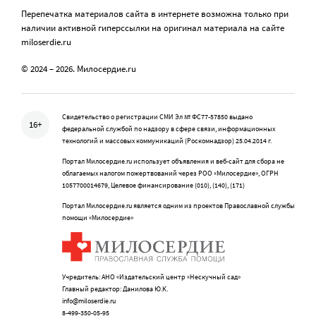
Перепечатка материалов сайта в интернете возможна только при
наличии активной гиперссылки на оригинал материала на сайте
miloserdie.ru
© 2024 – 2026. Милосердие.ru
Свидетельство о регистрации СМИ Эл № ФС77-57850 выдано
16+
федеральной службой по надзору в сфере связи, информационных
технологий и массовых коммуникаций (Роскомнадзор) 25.04.2014 г.
Портал Милосердие.ru использует объявления и веб-сайт для сбора не
облагаемых налогом пожертвований через РОО «Милосердие», ОГРН
1057700014679, Целевое финансирование (010), (140), (171)
Портал Милосердие.ru является одним из проектов Православной службы
помощи «Милосердие»
Учредитель: АНО «Издательский центр «Нескучный сад»
Главный редактор: Данилова Ю.К.
info@miloserdie.ru
8-499-350-05-95