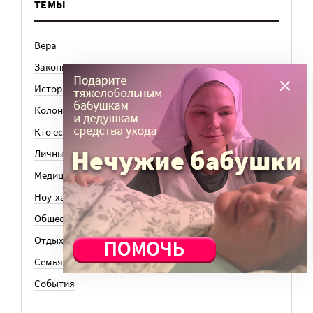
ТЕМЫ
Вера
Законы
История
Колонки
Кто есть кто
Личный опыт
Медицина
Ноу-хау
Общество
Отдых
Семья
События