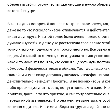
оберегать себя, потому что ты уже не один и нужно оберег
который внутри.
Была на днях история. Я попала в метро в такое время, ко
даже не то что психологически отключаются, а действител
видят друг друга. И в этой толпе было очень тяжело стоять
думала: «Ну вот!». И даже уже расстегнула свое пальто что
точно никто не подумал что я просто много ем. Все равно 
видел. И в какой-то момент, хотя я думала что могу еще пос
какой-то момент я поняла, что если я еще чуть-чуть постою
обморок. И физически плохо и обидно. Так я дошла до как
скамейки и тут я вижу, девушка уткнулась в телефон. И она
действительно не видит. Просить… я не помню чтобы я ког
либо просила уступить место, но тут я поняла что надо. И 
приятно, даже не то что приятно, а как-то трогательно он
передо мной извинялась. Что она меня не заметила, что, ой
конечно садитесь. И все мои обиды на других людей они к