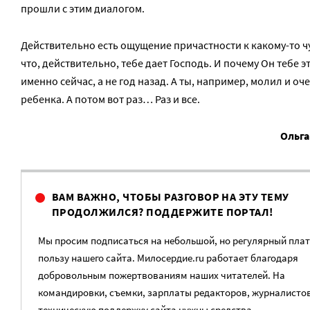
прошли с этим диалогом.
Действительно есть ощущение причастности к какому-то ч
что, действительно, тебе дает Господь. И почему Он тебе э
именно сейчас, а не год назад. А ты, например, молил и оч
ребенка. А потом вот раз… Раз и все.
Ольг
ВАМ ВАЖНО, ЧТОБЫ РАЗГОВОР НА ЭТУ ТЕМУ
ПРОДОЛЖИЛСЯ? ПОДДЕРЖИТЕ ПОРТАЛ!
Мы просим подписаться на небольшой, но регулярный плат
пользу нашего сайта. Милосердие.ru работает благодаря
добровольным пожертвованиям наших читателей. На
командировки, съемки, зарплаты редакторов, журналистов
техническую поддержку сайта нужны средства.