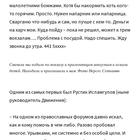
малолетними бомжами. Хотя бы накормить хоть кого-
то горячим. Просто. Нужен напарник или напарница.
Сварганю что-нибудь и сам, но лучше с кем-то. Деньги
на харч мои. Куда пойду – пока не решил, может к трем
вокзалам…. Проблема с посудой. Надо спешить. Жду
звонка до утра. 441 5хххх»
Сначала мы ходили по вокзалу и прилегающим закоулкам и искали
детей. Находили и приглашали к нам. Фото Нерсес Сетханян
Одним из самых первых был Рустик Исламгулов (ныне
руководитель Движения):
– На одном из православных форумов давно искал,
как и кому помочь в чем-либо. Разово пробовал
многое. Урывками, не системно и без особой цели. И