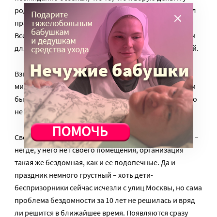
родителей, связано с заповедью, так и с вами я узнал
практическую сторону важнейших заповедей
Всевышнего о помощи нуждающимся, которые были
для меня раньше на самом деле полной абстракцией.
Взгляд на людей, надеюсь, сместился в сторону
милости… Желаю дорогому Движению удачи. А если
быть точным – Божьего благословения, без которого
не движется ни одно важное дело.
Свое десятилетие Движение особенно не празднует –
негде, у него нет своего помещения, организация
такая же бездомная, как и ее подопечные. Да и
праздник немного грустный – хоть дети-
беспризорники сейчас исчезли с улиц Москвы, но сама
проблема бездомности за 10 лет не решилась и вряд
ли решится в ближайшее время. Появляются сразу