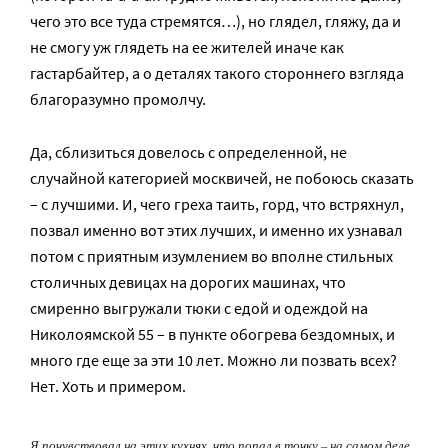
чего это все туда стремятся…), но глядел, гляжу, да и
не смогу уж глядеть на ее жителей иначе как
гастарбайтер, а о деталях такого стороннего взгляда
благоразумно промолчу.
Да, сблизиться довелось с определенной, не
случайной категорией москвичей, не побоюсь сказать
– с лучшими. И, чего греха таить, горд, что встряхнул,
позвал именно вот этих лучших, и именно их узнавал
потом с приятным изумлением во вполне стильных
столичных девицах на дорогих машинах, что
смиренно выгружали тюки с едой и одеждой на
Николоямской 55 – в пункте обогрева бездомных, и
много где еще за эти 10 лет. Можно ли позвать всех?
Нет. Хоть и примером.
Я почувствовал на этих кухнях, что попал в точку – на самом деле