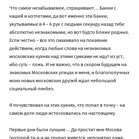
Что самое незабываемое, спрашивают… Банки с
кашей и котлетами, да вот именно эти банки,
укутываемые в 4 – 6 рук с людьми секунду назад тебе
абсолютно незнакомыми, но вот будто ближе родных.
Если честно – все это смахивало на покаяние
действием, когда любые слова на незнакомых
московских кухнях над этими сумками не идут из уст,
ибо суть – ложь. И не важно, что в скором будущем на
знакомых Московских улицах и меня, и благополучных
моих новых московских друзей ждал небольшой
социальный ликбез.
Я почувствовал на этих кухнях, что попал в точку – на
самом деле люди истосковались по настоящему.
Первые дни были лучшие… Да простит мне Москва
(которой та-а-а-ак трудно живется, непонятно даже,