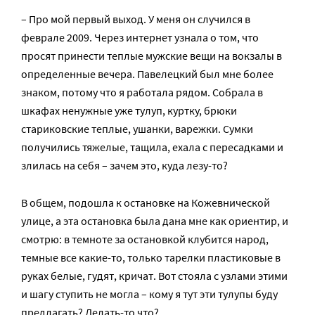
– Про мой первый выход. У меня он случился в
феврале 2009. Через интернет узнала о том, что
просят принести теплые мужские вещи на вокзалы в
определенные вечера. Павелецкий был мне более
знаком, потому что я работала рядом. Собрала в
шкафах ненужные уже тулуп, куртку, брюки
стариковские теплые, ушанки, варежки. Сумки
получились тяжелые, тащила, ехала с пересадками и
злилась на себя – зачем это, куда лезу-то?
В общем, подошла к остановке на Кожевнической
улице, а эта остановка была дана мне как ориентир, и
смотрю: в темноте за остановкой клубится народ,
темные все какие-то, только тарелки пластиковые в
руках белые, гудят, кричат. Вот стояла с узлами этими
и шагу ступить не могла – кому я тут эти тулупы буду
предлагать? Делать-то что?