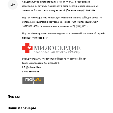
Свидетельство о регистрации СМИ Эл № ФС77-57850 выдано
16+
федеральной службой по надзору в сфере связи, информационных
технологий и массовых коммуникаций (Роскомнадзор) 25.04.2014 г.
Портал Милосердие.ru использует объявления и веб-сайт для сбора не
облагаемых налогом пожертвований через РОО «Милосердие», ОГРН
1057700014679, Целевое финансирование (010), (140), (171)
Портал Милосердие.ru является одним из проектов Православной службы
помощи «Милосердие»
Учредитель: АНО «Издательский центр «Нескучный сад»
Главный редактор: Данилова Ю.К.
info@miloserdie.ru
8-499-350-05-95
Портал
Наши партнеры