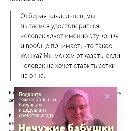
Отбирая владельцев, мы
пытаемся удостовериться:
человек хочет именно эту кошку
и вообще понимает, что такое
кошка? Мы можем отказать, если
человек не хочет ставить сетки
на окна.
Кошки выпадают из окон довольно часто, а поставить
сетку на окно стоит пару тысяч.
Бывает, что кошка пережила насилие, ей нужно
ласковое и бережное отношение, а в семье
потенциальных усыновителей – маленький ребёнок.