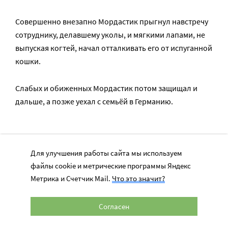
Совершенно внезапно Мордастик прыгнул навстречу
сотруднику, делавшему уколы, и мягкими лапами, не
выпуская когтей, начал отталкивать его от испуганной
кошки.
Слабых и обиженных Мордастик потом защищал и
дальше, а позже уехал с семьёй в Германию.
Нам нужна перепись кошек,
Для улучшения работы сайта мы используем
но с нулевым налогом
файлы cookie и метрические программы Яндекс
Метрика и Счетчик Mail.
Что это значит?
Согласен