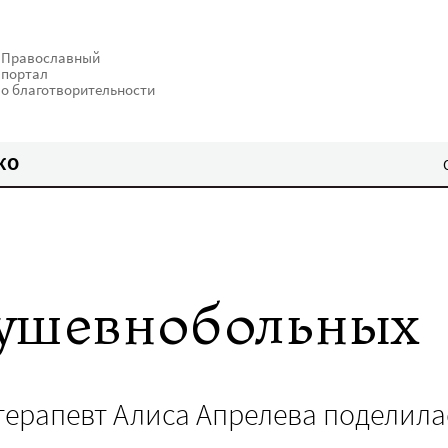
Православный
портал
о благотворительности
КО
душевнобольных
терапевт Алиса Апрелева поделила