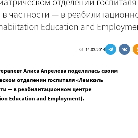
иатрическом отделении госпиталя
), в частности — в реабилитационн
habiitation Education and Employme
14.03.2014
терапевт Алиса Апрелева поделилась своим
еском отделении госпиталя «Лемюэль
ости — в реабилитационном центре
tion Education and Employment).