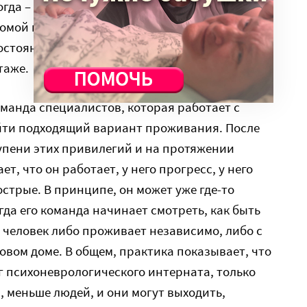
гда – без сопровождения, иногда – на час,
омой на сутки. То есть это очень
остояния клиента и от подхода психиатра,
таже.
оманда специалистов, которая работает с
айти подходящий вариант проживания. После
тупени этих привилегий и на протяжении
т, что он работает, у него прогресс, у него
стрые. В принципе, он может уже где-то
гда его команда начинает смотреть, как быть
о человек либо проживает независимо, либо с
овом доме. В общем, практика показывает, что
ог психоневрологического интерната, только
 меньше людей, и они могут выходить,