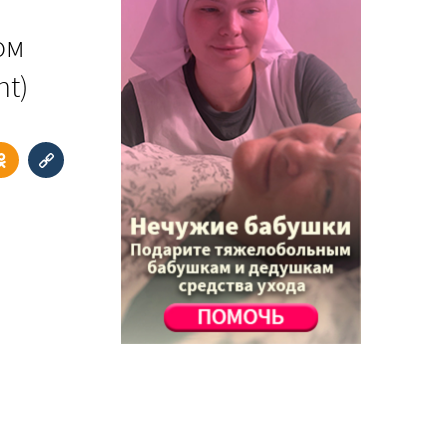
ом
nt)