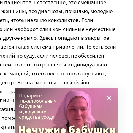
 и пациентов. Естественно, это смешанное
 женщины, все диагнозы, пожилые, молодые –
еть, чтобы не было конфликтов. Если
о или наоборот слишком сильные неуместные
в другое крыло. Здесь попадают в закрытое
чается такая система привилегий. То есть если
чений по суду, если человек не обессилен,
ажем, то есть это решается индивидуально
 с командой, то его постепенно отпускают,
ентр. Это называется Transmission
lem – транзитная реабилитация, обучение и
ии. То есть, есть такое еще одно крыло,
еабилитации, программа дневного
 том же здании, туда можно доехать на лифте
крытых этажах. И иногда их пускают гулять: