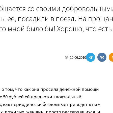
 общается со своими добровольным
 ее, посадили в поезд. На проща
со мной было бы! Хорошо, что есть
10.06.2010
 о том, что как она просила денежной помощи
оге 50 рублей ей предложил вокзальный
, как периодически бездомные приводят к нам
х, пожилых, женщин, просто растерявшихся, и