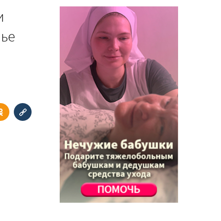
и
нье