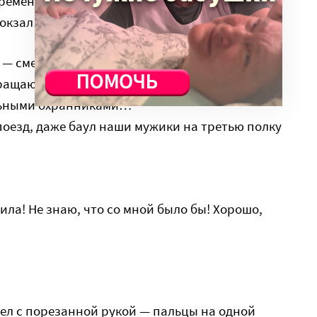
ременем на меня облокотилась и заснула, а
вокзал…
 — сменил меня.
ращаюсь… Оля уже отоспалась, сидит,
льными охранниками…
поезд, даже баул наши мужики на третью полку
тила! Не знаю, что со мной было бы! Хорошо,
шел с порезанной рукой — пальцы на одной