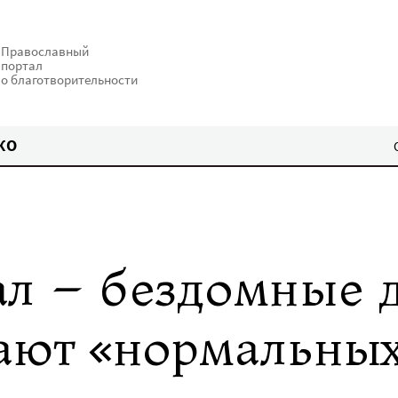
Православный
портал
о благотворительности
КО
ал – бездомные д
ают «нормальны