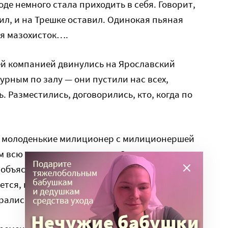
оде немного стала приходить в себя. Говорит,
ил, и на Трешке оставил. Одинокая пьяная
ля мазохисток….
сей компанией двинулись на Ярославский
урным по залу — они пустили нас всех,
. Разместились, договорились, кто, когда по
и молоденькие милиционер с милиционершей
м всю историю рассказали. Они — круглые
 объясняем, что минимум она тут без
ется, про все остальное — как повезет, но
обрались…