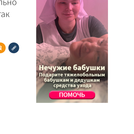
льно
так