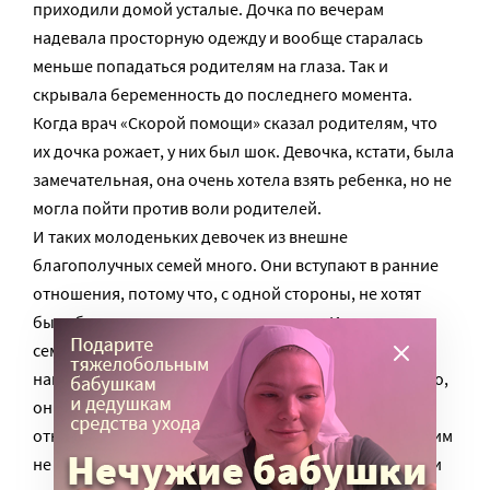
приходили домой усталые. Дочка по вечерам
надевала просторную одежду и вообще старалась
меньше попадаться родителям на глаза. Так и
скрывала беременность до последнего момента.
Когда врач «Скорой помощи» сказал родителям, что
их дочка рожает, у них был шок. Девочка, кстати, была
замечательная, она очень хотела взять ребенка, но не
могла пойти против воли родителей.
И таких молоденьких девочек из внешне
благополучных семей много. Они вступают в ранние
отношения, потому что, с одной стороны, не хотят
быть белыми воронами среди подруг. Кроме того, в
семье им не хватает тепла и любви, и они надеются
найти это тепло в отношениях с мужчинами. Конечно,
они его там не находят. Но вступают они в такие
отношения не потому, что развратны, а потому, что им
не хватает тепла и любви. То же самое могу сказать и