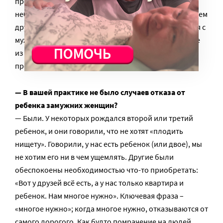
про несовершеннолетних девочек из
неблагополучных семей. Атмосфера у них дома совсем
другая, но и они часто вступают в ранние отношения с
мужчинами в поисках привязанности, тепла. Многие
из них хотели бы взять малыша, но не могли пойти
против воли родителей.
— В вашей практике не было случаев отказа от
ребенка замужних женщин?
— Были. У некоторых рождался второй или третий
ребенок, и они говорили, что не хотят «плодить
нищету». Говорили, у нас есть ребенок (или двое), мы
не хотим его ни в чем ущемлять. Другие были
обеспокоены необходимостью что-то приобретать:
«Вот у друзей всё есть, а у нас только квартира и
ребенок. Нам многое нужно». Ключевая фраза –
«многое нужно»; когда многое нужно, отказываются от
самого дорогого. Как будто помрачение на людей