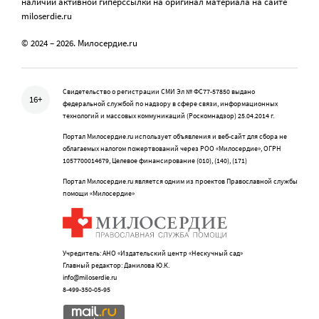
наличии активной гиперссылки на оригинал материала на сайте
miloserdie.ru
© 2024 – 2026. Милосердие.ru
Свидетельство о регистрации СМИ Эл № ФС77-57850 выдано
16+
федеральной службой по надзору в сфере связи, информационных
технологий и массовых коммуникаций (Роскомнадзор) 25.04.2014 г.
Портал Милосердие.ru использует объявления и веб-сайт для сбора не
облагаемых налогом пожертвований через РОО «Милосердие», ОГРН
1057700014679, Целевое финансирование (010), (140), (171)
Портал Милосердие.ru является одним из проектов Православной службы
помощи «Милосердие»
Учредитель: АНО «Издательский центр «Нескучный сад»
Главный редактор: Данилова Ю.К.
info@miloserdie.ru
8-499-350-05-95