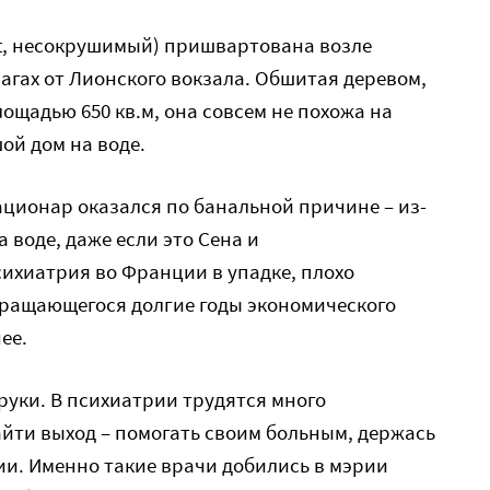
t, несокрушимый) пришвартована возле
шагах от Лионского вокзала. Обшитая деревом,
ощадью 650 кв.м, она совсем не похожа на
шой дом на воде.
ционар оказался по банальной причине – из-
 воде, даже если это Сена и
сихиатрия во Франции в упадке, плохо
кращающегося долгие годы экономического
ее.
руки. В психиатрии трудятся много
айти выход – помогать своим больным, держась
и. Именно такие врачи добились в мэрии