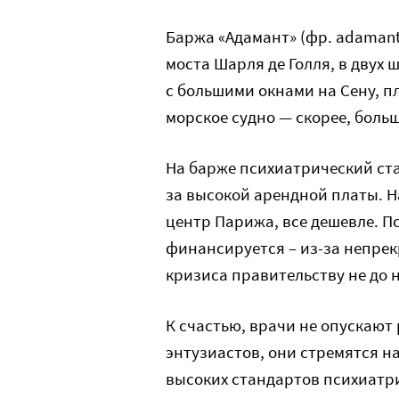
Баржа «Адамант» (фр. adaman
моста Шарля де Голля, в двух 
с большими окнами на Сену, пл
морское судно — скорее, боль
На барже психиатрический ста
за высокой арендной платы. На
центр Парижа, все дешевле. П
финансируется – из-за непре
кризиса правительству не до н
К счастью, врачи не опускают 
энтузиастов, они стремятся н
высоких стандартов психиатри