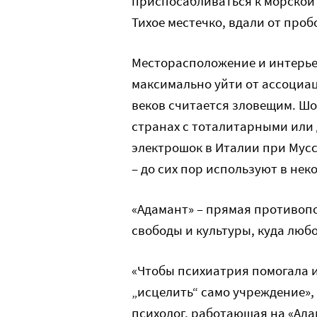
приспосабливаться к морской 
Тихое местечко, вдали от проб
Месторасположение и интерье
максимально уйти от ассоциа
веков считается зловещим. Ш
странах с тоталитарными или
электрошок в Италии при Мус
– до сих пор используют в нек
«Адамант» – прямая противоп
свободы и культуры, куда любо
«Чтобы психиатрия помогала и
„исцелить“ само учреждение»,
психолог, работающая на «Ада