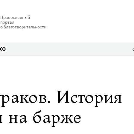
Православный
портал
о благотворительности
КО
ураков. История
 на барже