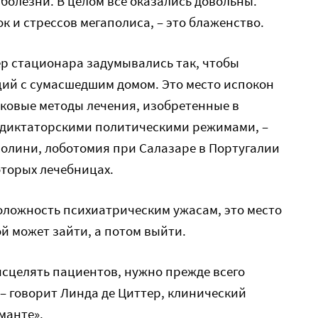
болезни. В целом все оказались довольны.
ок и стрессов мегаполиса, – это блаженство.
р стационара задумывались так, чтобы
ций с сумасшедшим домом. Это место испокон
оковые методы лечения, изобретенные в
 диктаторскими политическими режимами, –
солини, лоботомия при Салазаре в Португалии
оторых лечебницах.
оложность психиатрическим ужасам, это место
й может зайти, а потом выйти.
сцелять пациентов, нужно прежде всего
 – говорит Линда де Циттер, клинический
манте».