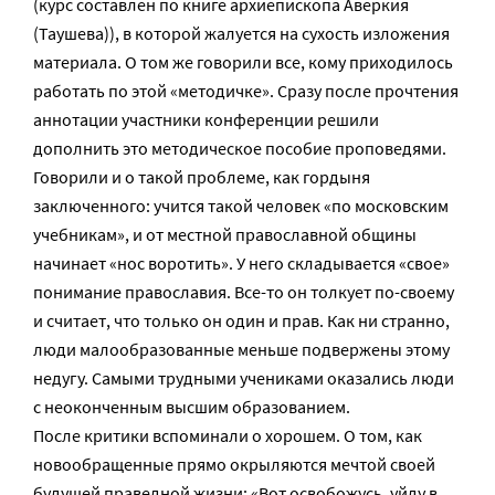
(курс составлен по книге архиепископа Аверкия
(Таушева)), в которой жалуется на сухость изложения
материала. О том же говорили все, кому приходилось
работать по этой «методичке». Сразу после прочтения
аннотации участники конференции решили
дополнить это методическое пособие проповедями.
Говорили и о такой проблеме, как гордыня
заключенного: учится такой человек «по московским
учебникам», и от местной православной общины
начинает «нос воротить». У него складывается «свое»
понимание православия. Все-то он толкует по-своему
и считает, что только он один и прав. Как ни странно,
люди малообразованные меньше подвержены этому
недугу. Самыми трудными учениками оказались люди
с неоконченным высшим образованием.
После критики вспоминали о хорошем. О том, как
новообращенные прямо окрыляются мечтой своей
будущей праведной жизни: «Вот освобожусь, уйду в