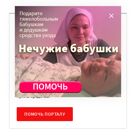
ВАМ ВАЖНО, ЧТОБЫ РАЗГОВОР НА ЭТУ
ТЕМУ ПРОДОЛЖИЛСЯ? ПОДДЕРЖИТЕ
ПОРТАЛ!
Мы просим подписаться на небольшой, но
регулярный платеж в пользу нашего сайта.
Милосердие.ru работает благодаря добровольным
пожертвованиям наших читателей. На
командировки, съемки, зарплаты редакторов,
журналистов и техническую поддержку сайта
нужны средства.
ПОМОЧЬ ПОРТАЛУ