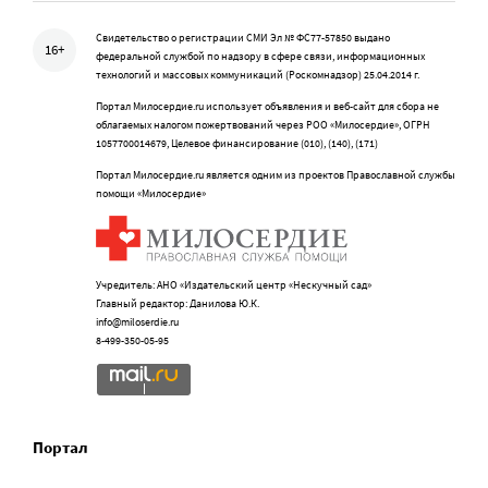
Свидетельство о регистрации СМИ Эл № ФС77-57850 выдано
16+
федеральной службой по надзору в сфере связи, информационных
технологий и массовых коммуникаций (Роскомнадзор) 25.04.2014 г.
Портал Милосердие.ru использует объявления и веб-сайт для сбора не
облагаемых налогом пожертвований через РОО «Милосердие», ОГРН
1057700014679, Целевое финансирование (010), (140), (171)
Портал Милосердие.ru является одним из проектов Православной службы
помощи «Милосердие»
Учредитель: АНО «Издательский центр «Нескучный сад»
Главный редактор: Данилова Ю.К.
info@miloserdie.ru
8-499-350-05-95
Портал