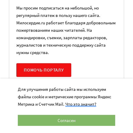
Мы просим подписаться на небольшой, но
регулярный платеж в пользу нашего сайта.
Милосердие.ru работает благодаря добровольным
пожертвованиям наших читателей. На
командировки, съемки, зарплаты редакторов,
журналистов и техническую поддержку сайта
нужны средства.
ПОМОЧЬ ПОРТАЛУ
Для улучшения работы сайта мы используем
файлы cookie и метрические программы Яндекс
,
БИЗНЕС И БЛАГОТВОРИТЕЛЬНОСТЬ
БЛАГОТВОРИТЕЛЬНЫЕ
Метрика и Счетчик Mail.
Что это значит?
,
,
ОРГАНИЗАЦИИ
ТЕХНОЛОГИИ БЛАГОТВОРИТЕЛЬНОСТИ
ЭКСПЕРТЫ ПО
БЛАГОТВОРИТЕЛЬНОСТИ
Согласен
Наши статьи и новости в Max. Подпишитесь