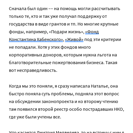
Сначала был один –– на помощь могли рассчитывать
только те, кто и так уже получал поддержку от
государства в виде грантов и тп. Но многие крупные
фонды, например, «Подари жизнь»,
«Фонд
Константина Хабенского»
,
«Живой»
под эти критерии
не попадали. Хотя у этих фондов много
корпоративных доноров, которым нужна льгота на
благотворительные пожертвования бизнеса. Такая
вот несправедливость.
Когда мы это поняли, я сразу написала Наталье, она
быстро поняла суть проблемы, подняла этот вопрос
на обсуждении законопроекта и ко второму чтению
там появился второй реестр особо пострадавших НКО,
где уже были учтены все.
Что касается Дмитрия Медведева, то на встречу с ним я