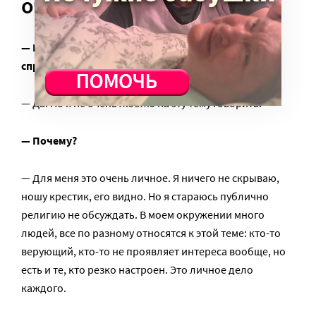
очень личное
— Раз уж упомянула смертный грех, позволь
спросить тебя, ты верующий человек?
— Да. Но я не очень люблю на эту тему говорить.
— Почему?
— Для меня это очень личное. Я ничего не скрываю,
ношу крестик, его видно. Но я стараюсь публично
религию не обсуждать. В моем окружении много
людей, все по разному относятся к этой теме: кто-то
верующий, кто-то не проявляет интереса вообще, но
есть и те, кто резко настроен. Это личное дело
каждого.