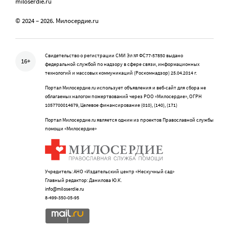
miloserdie.ru
© 2024 – 2026. Милосердие.ru
Свидетельство о регистрации СМИ Эл № ФС77-57850 выдано
16+
федеральной службой по надзору в сфере связи, информационных
технологий и массовых коммуникаций (Роскомнадзор) 25.04.2014 г.
Портал Милосердие.ru использует объявления и веб-сайт для сбора не
облагаемых налогом пожертвований через РОО «Милосердие», ОГРН
1057700014679, Целевое финансирование (010), (140), (171)
Портал Милосердие.ru является одним из проектов Православной службы
помощи «Милосердие»
Учредитель: АНО «Издательский центр «Нескучный сад»
Главный редактор: Данилова Ю.К.
info@miloserdie.ru
8-499-350-05-95