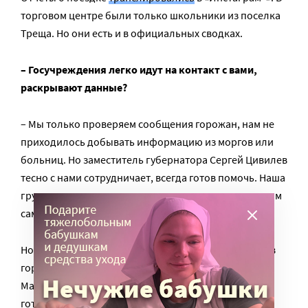
торговом центре были только школьники из поселка
Треща. Но они есть и в официальных сводках.
– Госучреждения легко идут на контакт с вами,
раскрывают данные?
– Мы только проверяем сообщения горожан, нам не
приходилось добывать информацию из моргов или
больниц. Но заместитель губернатора Сергей Цивилев
тесно с нами сотрудничает, всегда готов помочь. Наша
группа и появилась потому, что он предложил людям
самим проверить данные о жертвах.
Но не только он оказывает нам содействие. Сейчас в
городе находится врач и телеведущая Елена
Малышева (уроженка Кемерова – Прим. ред.). Она с
готовностью откликнулась на нашу просьбу