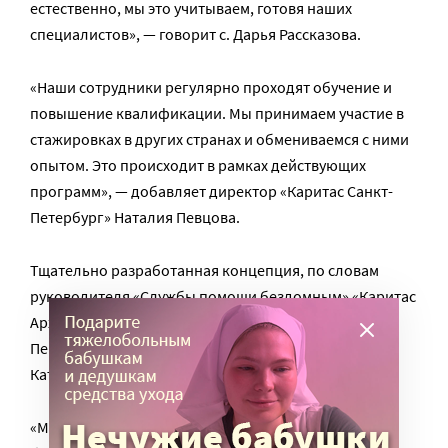
естественно, мы это учитываем, готовя наших
специалистов», — говорит с. Дарья Рассказова.
«Наши сотрудники регулярно проходят обучение и
повышение квалификации. Мы принимаем участие в
стажировках в других странах и обмениваемся с ними
опытом. Это происходит в рамках действующих
программ», — добавляет директор «Каритас Санкт-
Петербург» Наталия Певцова.
Тщательно разработанная концепция, по словам
руководителя «Службы помощи бездомным» «Каритас
Архиепархии Божией Матери в Москве» Марины
Перминовой, — главная особенность работы
Католической церкви с бездомными.
«Мы занимаемся полным циклом ресоциализации