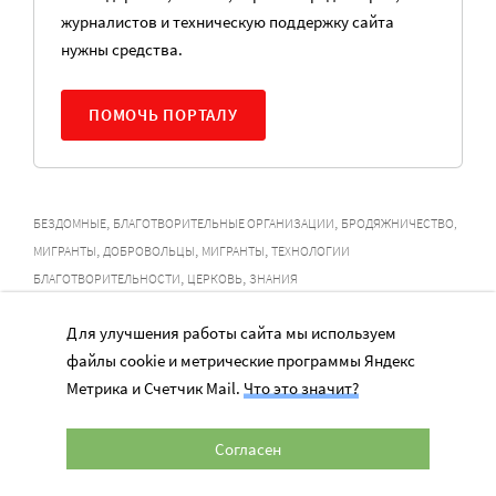
журналистов и техническую поддержку сайта
нужны средства.
ПОМОЧЬ ПОРТАЛУ
,
,
БЕЗДОМНЫЕ
БЛАГОТВОРИТЕЛЬНЫЕ ОРГАНИЗАЦИИ
БРОДЯЖНИЧЕСТВО,
,
,
,
МИГРАНТЫ
ДОБРОВОЛЬЦЫ
МИГРАНТЫ
ТЕХНОЛОГИИ
,
,
БЛАГОТВОРИТЕЛЬНОСТИ
ЦЕРКОВЬ
ЗНАНИЯ
Подписывайтесь на Max-канал для НКО
Для улучшения работы сайта мы используем
и развивайте вашу организацию!
файлы cookie и метрические программы Яндекс
Метрика и Счетчик Mail.
Что это значит?
СЕРВИСЫ
Согласен
Канал для НКО