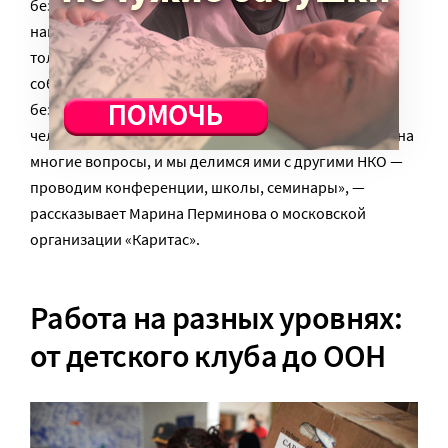
бездомных людей, опираясь на базовые принципы
нашей концепции. Главное в нашей работе — не
только оказывать услуги, но и создавать условия и
события, которые способствуют выходу из
бездомности с опорой на собственные ресурсы
человека, оказавшегося на улице. У нас есть ответы на
многие вопросы, и мы делимся ими с другими НКО —
проводим конференции, школы, семинары», —
рассказывает Марина Перминова о московской
организации «Каритас».
Работа на разных уровнях:
от детского клуба до ООН