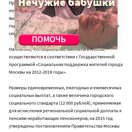
Правительство Москвы обещает, что все публично-
нормативные обязательства в 2015 году будут
выполнены в полном объеме и что в наступающем
году все меры социальной поддержки, действующие
сейчас, будут сохранены.
Напомним, что социальные выплаты в Москве
осуществляются в соответствии с Государственной
программой «Социальная поддержка жителей города
Москвы на 2012-2018 годы».
Размеры единовременных, ежегодных и ежемесячных
социальных выплат, а также величина городского
социального стандарта (12 000 рублей), применяемая
для исчисления региональной социальной доплаты к
пенсиям неработающих пенсионеров, на 2015 год
утверждены постановлением Правительства Москвы