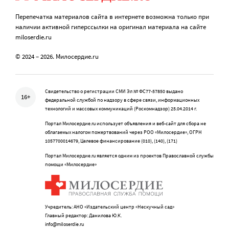
Перепечатка материалов сайта в интернете возможна только при
наличии активной гиперссылки на оригинал материала на сайте
miloserdie.ru
© 2024 – 2026. Милосердие.ru
Свидетельство о регистрации СМИ Эл № ФС77-57850 выдано
16+
федеральной службой по надзору в сфере связи, информационных
технологий и массовых коммуникаций (Роскомнадзор) 25.04.2014 г.
Портал Милосердие.ru использует объявления и веб-сайт для сбора не
облагаемых налогом пожертвований через РОО «Милосердие», ОГРН
1057700014679, Целевое финансирование (010), (140), (171)
Портал Милосердие.ru является одним из проектов Православной службы
помощи «Милосердие»
Учредитель: АНО «Издательский центр «Нескучный сад»
Главный редактор: Данилова Ю.К.
info@miloserdie.ru