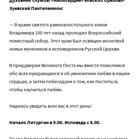
Духовник службы «Милосердие» епископ Орехово-
Зуевский Пантелеимон:
— В храме святого равноапостольного князя
Владимира 100 лет назад проходил Всероссийский
поместный собор. Этот храм был освящен молитвой
новых мучеников и исповедников Русской Церкви.
В преддверии Великого Поста мы вместе помолимся
обо всех нуждающихся и об умножении любви в наших
сердцах, а затем побеседуем о том, как поститься,
чтобы научиться любви.
Надеюсь увидеть всех вас в этот день!
Начало Литургии в 9.00. Исповедь с 8.00.
После Литургии будет короткий перерыв на чаепитие,