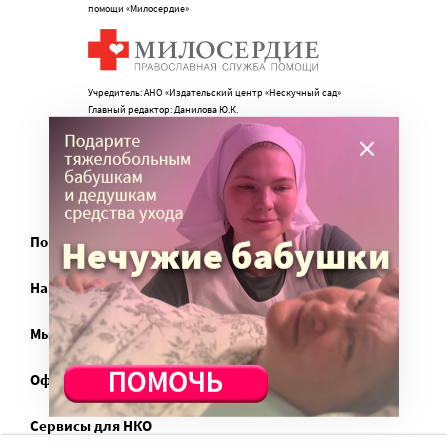
помощи «Милосердие»
Учредитель: АНО «Издательский центр «Нескучный сад»
Главный редактор: Данилова Ю.К.
info@miloserdie.ru
8-499-350-05-95
Портал
Наши партнеры
Мы в соц.сетях
Официально
Сервисы для НКО