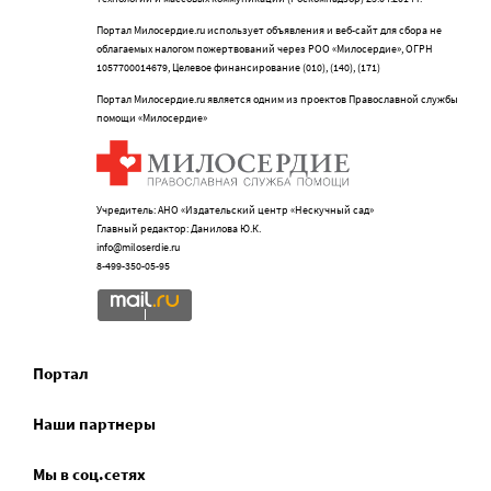
Портал Милосердие.ru использует объявления и веб-сайт для сбора не
облагаемых налогом пожертвований через РОО «Милосердие», ОГРН
1057700014679, Целевое финансирование (010), (140), (171)
Портал Милосердие.ru является одним из проектов Православной службы
помощи «Милосердие»
Учредитель: АНО «Издательский центр «Нескучный сад»
Главный редактор: Данилова Ю.К.
info@miloserdie.ru
8-499-350-05-95
Портал
Наши партнеры
Мы в соц.сетях