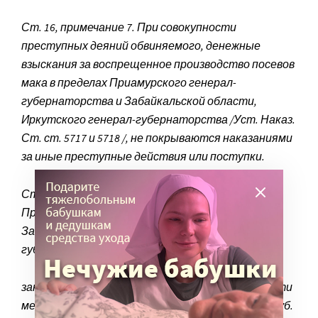
Ст. 16, примечание 7. При совокупности
преступных деяний обвиняемого, денежные
взыскания за воспрещенное производство посевов
мака в пределах Приамурского генерал-
губернаторства и Забайкальской области,
Иркутского генерал-губернаторства /Уст. Наказ.
Ст. ст. 5717 и 5718 /, не покрываются наказаниями
за иные преступные действия или поступки.
Ст. 5717, за производство мака в пределах
Приамурского генерал-губернаторства и
Забайкальской области, Иркутского генерал-
губернаторства, виновные подвергаются:
заключению в тюрьме на срок от одного до шести
месяцев и денежному взысканию в размере 300 руб.