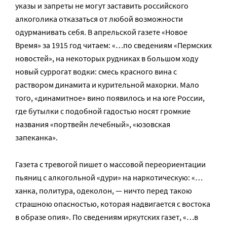
указы и запреты не могут заставить российского
алкоголика отказаться от любой возможности
одурманивать себя. В апрельской газете «Новое
Время» за 1915 год читаем: «…по сведениям «Пермских
новостей», на некоторых рудниках в большом ходу
новый суррогат водки: смесь красного вина с
раствором динамита и курительной махорки. Мало
того, «динамитное» вино появилось и на юге России,
где бутылки с подобной гадостью носят громкие
названия «портвейн лечебный», «юзовская
запеканка».
Газета с тревогой пишет о массовой переориентации
пьяниц с алкогольной «дури» на наркотическую: «…
ханка, политура, одеколон, — ничто перед такою
страшною опасностью, которая надвигается с востока
в образе опия». По сведениям иркутских газет, «…в