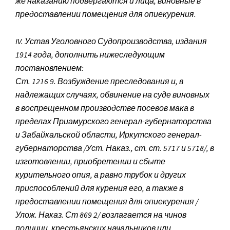
же наказанию подвергаются и лица, виновные в
предоставлении помещения для опиекурения.
IV. Устав Уголовного Судопроизводства, издания
1914 года, дополнить нижеследующим
постановлением:
Ст. 1216 9. Возбуждение преследования и, в
надлежащих случаях, обвинение на суде виновных
в воспрещенном производстве посевов мака в
пределах Приамурского генерал-губернаторства
и Забайкальской области, Иркутского генерал-
губернаторства /Уст. Наказ., ст. ст. 5717 и 5718/, в
изготовлении, приобретении и сбыте
курительного опия, а равно трубок и других
приспособлений для курения его, а также в
предоставлении помещения для опиекурения /
Улож. Наказ. Ст 869 2/ возлагается на чинов
полиции, крестьянских начальников или