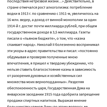
последствия нетрезвой жизни…» Действительно, в
стране отмечался рост алкоголизма: потребление
водки в 1913 г. по сравнению с 1911-м, увеличилось на
16 млн. ведер, а доход от винной монополии за один
1914-й г. достиг почти миллиарда рублей, при общем
государственном доходе в 3,5 миллиарда. Газеты
писали о «пьяном бюджете», о том, что «казна
спаивает народ». Николай II болезненно воспринимал
эти укоры в адрес правительства и писал: «постоянно
обдумывая и проверяя полученные мною
впечатления, я пришел к твердому убеждению, что
нельзя ставить благосостояние казны в зависимость
от разорения духовных и хозяйственных сил
множества моих верноподданных». Разделяя
обеспокоенность царя, Государственная Дума на
январском заседании 1915 года одобрила запрещение
продажи спиртных напитков. Выражая мнение
большинства членов Думы по этому вопросу, ее