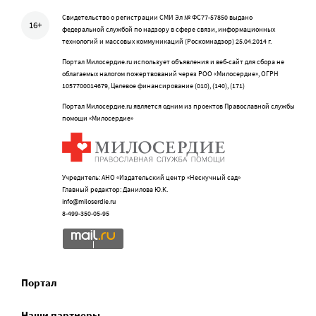
Свидетельство о регистрации СМИ Эл № ФС77-57850 выдано
16+
федеральной службой по надзору в сфере связи, информационных
технологий и массовых коммуникаций (Роскомнадзор) 25.04.2014 г.
Портал Милосердие.ru использует объявления и веб-сайт для сбора не
облагаемых налогом пожертвований через РОО «Милосердие», ОГРН
1057700014679, Целевое финансирование (010), (140), (171)
Портал Милосердие.ru является одним из проектов Православной службы
помощи «Милосердие»
Учредитель: АНО «Издательский центр «Нескучный сад»
Главный редактор: Данилова Ю.К.
info@miloserdie.ru
8-499-350-05-95
Портал
Наши партнеры