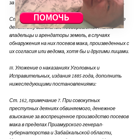
за каждую десятину или часть десятины посева.
Ст. 5718. Указанному в предшествующей статье
денежному взысканию подвергаются также
владельцы и арендаторы земель, в случаях
обнаружения на них посевов мака, произведенных с
их согласия или ведома, хотя бы и другими лицами.
III. Уложение о наказаниях Уголовных и
Исправительных, издания 1885 года, дополнить
нижеследующими постановлениями:
Ст. 162, примечание 7. При совокупных
преступных деяниях обвиняемого, денежное
взыскание за воспрещенное производство посевов
мака в пределах Приамурского генерал-
губернаторства и Забайкальской области,