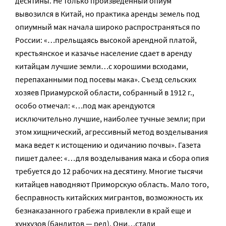
десятины. Не только произведенный опиум
вывозился в Китай, но практика аренды земель под
опиумный мак начала широко распространяться по
России: «…прельщаясь высокой арендной платой,
крестьянское и казачье население сдает в аренду
китайцам лучшие земли…с хорошими всходами,
перепаханными под посевы мака». Съезд сельских
хозяев Приамурской области, собранный в 1912 г.,
особо отмечал: «…под мак арендуются
исключительно лучшие, наиболее тучные земли; при
этом хищнический, агрессивный метод возделывания
мака ведет к истощению и одичанию почвы». Газета
пишет далее: «…для возделывания мака и сбора опия
требуется до 12 рабочих на десятину. Многие тысячи
китайцев наводняют Приморскую область. Мало того,
бесправность китайских мигрантов, возможность их
безнаказанного грабежа привлекли в край еще и
хунхузов (бандитов — ред). Они…стали