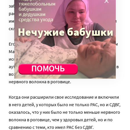
заболеваниям. Там ты ничего не найдешь», –
рассказывает Малик. Наверное, вы уже поняли, что
именно ими доктор и занялся следом за рассеянным
склерозом, болезнью Паркинсона и деменцией.
Его гипотеза подтвердилась для шизофрении. Затем
Малик со своими коллегами выполнил маленькое
исследование на грант Американского института
аутизма. Он обследовал 15 детей с легким аутизмом в
возрасте 12 лет и установил, что у них идет утрата
нервного волокна в роговице.
Когда они расширили свое исследование и включили
в него детей, у которых было не только РАС, но и СДВГ,
оказалось, что у них было не только меньше нервного
волокна в роговице, чем у здоровых детей, но и по
сравнению с теми, кто имел РАС без СДВГ.