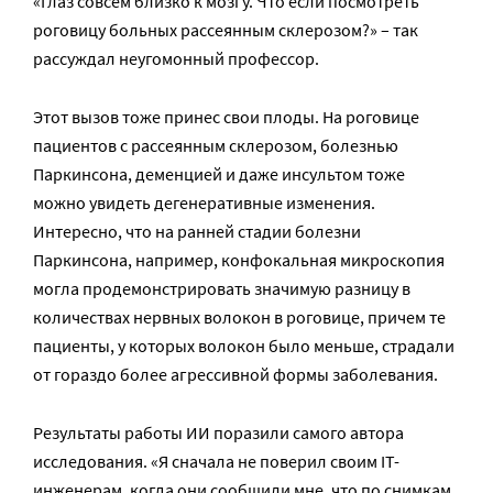
«Глаз совсем близко к мозгу. Что если посмотреть
роговицу больных рассеянным склерозом?» – так
рассуждал неугомонный профессор.
Этот вызов тоже принес свои плоды. На роговице
пациентов с рассеянным склерозом, болезнью
Паркинсона, деменцией и даже инсультом тоже
можно увидеть дегенеративные изменения.
Интересно, что на ранней стадии болезни
Паркинсона, например, конфокальная микроскопия
могла продемонстрировать значимую разницу в
количествах нервных волокон в роговице, причем те
пациенты, у которых волокон было меньше, страдали
от гораздо более агрессивной формы заболевания.
Результаты работы ИИ поразили самого автора
исследования. «Я сначала не поверил своим IT-
инженерам, когда они сообщили мне, что по снимкам