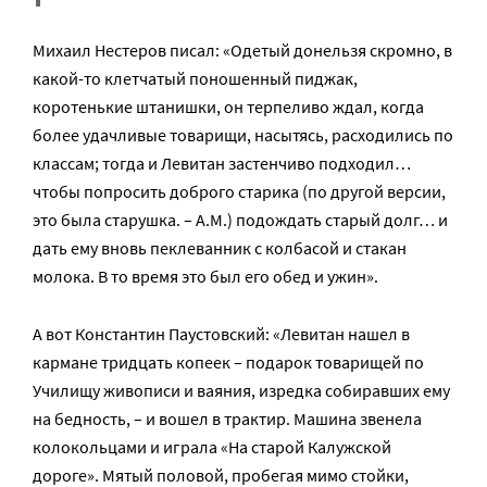
Михаил Нестеров писал: «Одетый донельзя скромно, в
какой-то клетчатый поношенный пиджак,
коротенькие штанишки, он терпеливо ждал, когда
более удачливые товарищи, насытясь, расходились по
классам; тогда и Левитан застенчиво подходил…
чтобы попросить доброго старика (по другой версии,
это была старушка. – А.М.) подождать старый долг… и
дать ему вновь пеклеванник с колбасой и стакан
молока. В то время это был его обед и ужин».
А вот Константин Паустовский: «Левитан нашел в
кармане тридцать копеек – подарок товарищей по
Училищу живописи и ваяния, изредка собиравших ему
на бедность, – и вошел в трактир. Машина звенела
колокольцами и играла «На старой Калужской
дороге». Мятый половой, пробегая мимо стойки,