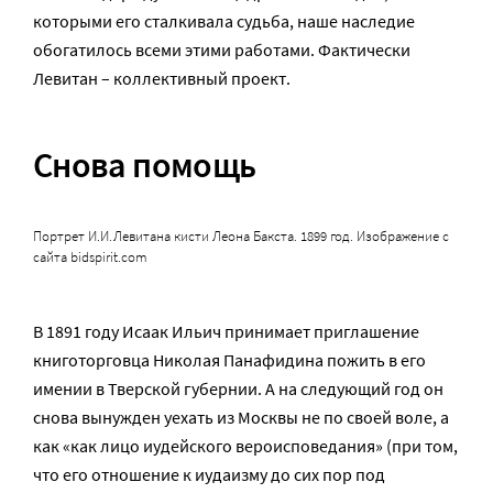
которыми его сталкивала судьба, наше наследие
обогатилось всеми этими работами. Фактически
Левитан – коллективный проект.
Снова помощь
Портрет И.И.Левитана кисти Леона Бакста. 1899 год. Изображение с
сайта bidspirit.com
В 1891 году Исаак Ильич принимает приглашение
книготорговца Николая Панафидина пожить в его
имении в Тверской губернии. А на следующий год он
снова вынужден уехать из Москвы не по своей воле, а
как «как лицо иудейского вероисповедания» (при том,
что его отношение к иудаизму до сих пор под