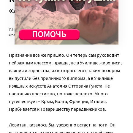
«Левитан»
И.И. Левитан за работой в московской мастерской. 1890 — е годы.
Фото с сайта levitan-world.ru
Признание все же пришло. Он теперь сам руководит
пейзажным классом, правда, не в Училище живописи,
ваяния и зодчества, из которого его с таким позором
выпустили без приличного диплома, а в Училище
изящных искусств Анатолия Оттовича Гунста. Не
настолько престижно, но тоже неплохо. Много
путешествует – Крым, Волга, Франция, Италия.
Прибивается к Товариществу передвижников.
Левитан, казалось бы, уверенно встает на ноги. Он
выставляется, о нем пишут журналы, его пейзажи