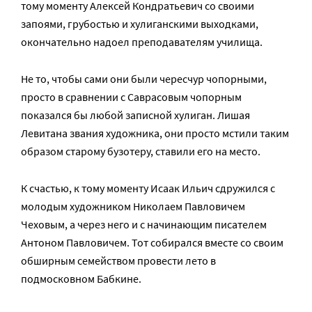
тому моменту Алексей Кондратьевич со своими
запоями, грубостью и хулиганскими выходками,
окончательно надоел преподавателям училища.
Не то, чтобы сами они были чересчур чопорными,
просто в сравнении с Саврасовым чопорным
показался бы любой записной хулиган. Лишая
Левитана звания художника, они просто мстили таким
образом старому бузотеру, ставили его на место.
К счастью, к тому моменту Исаак Ильич сдружился с
молодым художником Николаем Павловичем
Чеховым, а через него и с начинающим писателем
Антоном Павловичем. Тот собирался вместе со своим
обширным семейством провести лето в
подмосковном Бабкине.