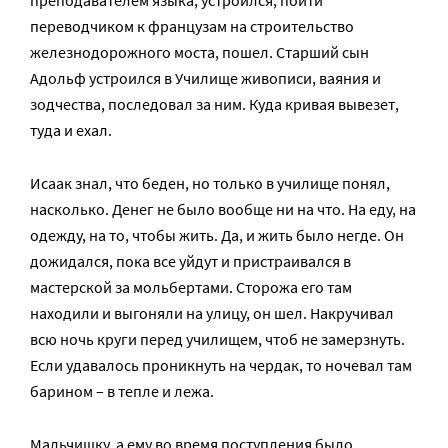
преподавателем языка, устроился, пойти
переводчиком к французам на строительство
железнодорожного моста, пошел. Старший сын
Адольф устроился в Училище живописи, ваяния и
зодчества, последовал за ним. Куда кривая вывезет,
туда и ехал.
Исаак знал, что беден, но только в училище понял,
насколько. Денег не было вообще ни на что. На еду, на
одежду, на то, чтобы жить. Да, и жить было негде. Он
дожидался, пока все уйдут и пристраивался в
мастерской за мольбертами. Сторожа его там
находили и выгоняли на улицу, он шел. Накручивал
всю ночь круги перед училищем, чтоб не замерзнуть.
Если удавалось проникнуть на чердак, то ночевал там
барином – в тепле и лежа.
Мальчишку, а ему во время поступления было