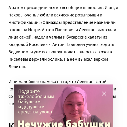
А затем присоединялся ко всеобщим шалостям. И он, и
Чеховы очень любили всяческие розыгрыши и
мистификации: «Однажды представление назначили
в поле на Истре. Антон Павлович и Левитан вымазали
лица сажей, надели чалмы и бухарские халаты из
кладовой Киселевых. Антон Павлович учился ходить
бедуином, и уже все вокруг покатывалось от хохота…
Киселевы держали ослика. На нем выехал верхом
Левитан.
И ни малейшего намека на то, что Левитан в этой
компании живет на правах бедного родственника. Ни
со стороны Чеховых, ни, что очень важно, со стороны
самого Левитана.
Коллективный проект