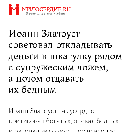
Перейти
к
содержанию
Иоанн Златоуст
советовал откладывать
деньги в шкатулку рядом
с супружеским ложем,
а потом отдавать
их бедным
Иоанн Златоуст так усердно
критиковал богатых, опекал бедных
и ратовал за совместное владение