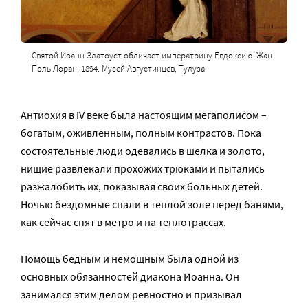
Святой Иоанн Златоуст обличает императрицу Евдоксию. Жан-
Поль Лоран, 1894. Музей Августинцев, Тулуза
Антиохия в IV веке была настоящим мегаполисом –
богатым, оживленным, полным контрастов. Пока
состоятельные люди одевались в шелка и золото,
нищие развлекали прохожих трюками и пытались
разжалобить их, показывая своих больных детей.
Ночью бездомные спали в теплой золе перед банями,
как сейчас спят в метро и на теплотрассах.
Помощь бедным и немощным была одной из
основных обязанностей диакона Иоанна. Он
занимался этим делом ревностно и призывал