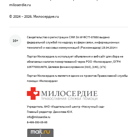
miloserdie.ru
© 2024 – 2026. Милосердие.ru
Свидетельство о регистрации СМИ Эл № ФС77-57850 выдано
16+
федеральной службой по надзору в сфере связи, информационных
технологий и массовых коммуникаций (Роскомнадзор) 25.04.2014 г.
Портал Милосердие.ru использует объявления и веб-сайт для сбора не
облагаемых налогом пожертвований через РОО «Милосердие», ОГРН
1057700014679, Целевое финансирование (010), (140), (171)
Портал Милосердие.ru является одним из проектов Православной службы
помощи «Милосердие»
Учредитель: АНО «Издательский центр «Нескучный сад»
Главный редактор: Данилова Ю.К.
info@miloserdie.ru
8-499-350-05-95