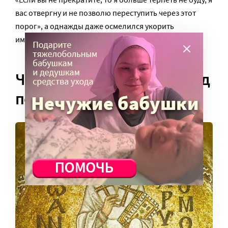
вас отвергну и не позволю переступить через этот
порог», а однажды даже осмелился укорить
императрицу за несправедливый поступок.
Чужой среди своих, или Суд
под дубом