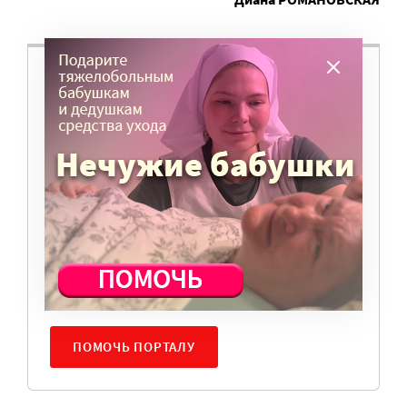
ВАМ ВАЖНО, ЧТОБЫ РАЗГОВОР НА ЭТУ
ТЕМУ ПРОДОЛЖИЛСЯ? ПОДДЕРЖИТЕ
ПОРТАЛ!
Мы просим подписаться на небольшой, но
регулярный платеж в пользу нашего сайта.
Милосердие.ru работает благодаря добровольным
пожертвованиям наших читателей. На
командировки, съемки, зарплаты редакторов,
журналистов и техническую поддержку сайта
нужны средства.
ПОМОЧЬ ПОРТАЛУ