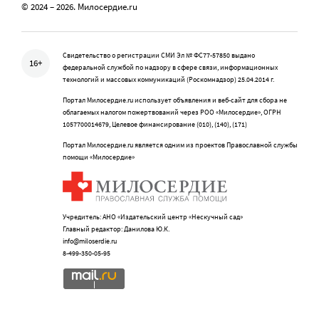
© 2024 – 2026. Милосердие.ru
Свидетельство о регистрации СМИ Эл № ФС77-57850 выдано
16+
федеральной службой по надзору в сфере связи, информационных
технологий и массовых коммуникаций (Роскомнадзор) 25.04.2014 г.
Портал Милосердие.ru использует объявления и веб-сайт для сбора не
облагаемых налогом пожертвований через РОО «Милосердие», ОГРН
1057700014679, Целевое финансирование (010), (140), (171)
Портал Милосердие.ru является одним из проектов Православной службы
помощи «Милосердие»
Учредитель: АНО «Издательский центр «Нескучный сад»
Главный редактор: Данилова Ю.К.
info@miloserdie.ru
8-499-350-05-95